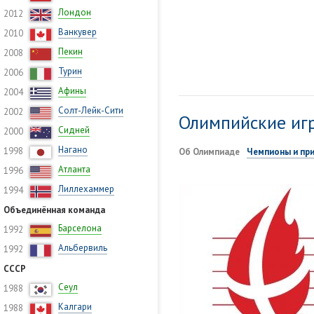
Лондон
2012
Ванкувер
2010
Пекин
2008
Турин
2006
Афины
2004
Солт-Лейк-Сити
2002
Олимпийские игр
Сидней
2000
Нагано
1998
Об Олимпиаде
Чемпионы и пр
Атланта
1996
Лиллехаммер
1994
Объединённая команда
Барселона
1992
Альбервиль
1992
СССР
Сеул
1988
Калгари
1988