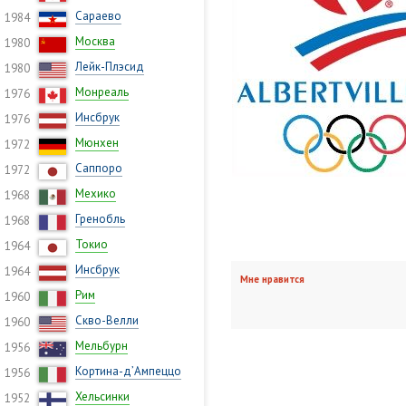
Сараево
1984
Москва
1980
Лейк-Плэсид
1980
Монреаль
1976
Инсбрук
1976
Мюнхен
1972
Саппоро
1972
Мехико
1968
Гренобль
1968
Токио
1964
Инсбрук
1964
Мне нравится
Рим
1960
Скво-Велли
1960
Мельбурн
1956
Кортина-д’Ампеццо
1956
Хельсинки
1952