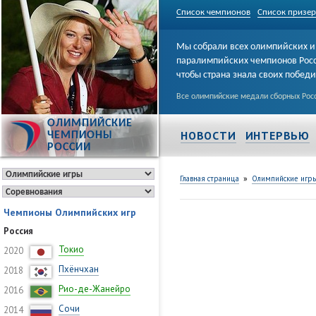
Список чемпионов
Список призе
Мы собрали всех олимпийских и
паралимпийских чемпионов Рос
чтобы страна знала своих побед
Все олимпийские медали сборных Росс
ОЛИМПИЙСКИЕ
НОВОСТИ
ИНТЕРВЬЮ
ЧЕМПИОНЫ
РОССИИ
»
Главная страница
Олимпийские игр
Чемпионы Олимпийских игр
Россия
Токио
2020
Пхёнчхан
2018
Рио-де-Жанейро
2016
Сочи
2014