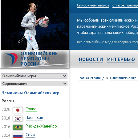
Список чемпионов
Список призе
Мы собрали всех олимпийских и
паралимпийских чемпионов Рос
чтобы страна знала своих побед
Все олимпийские медали сборных Росс
ОЛИМПИЙСКИЕ
НОВОСТИ
ИНТЕРВЬЮ
ЧЕМПИОНЫ
РОССИИ
»
Главная страница
Олимпийские игр
Чемпионы Олимпийских игр
Россия
Токио
2020
Пхёнчхан
2018
Рио-де-Жанейро
2016
Сочи
2014