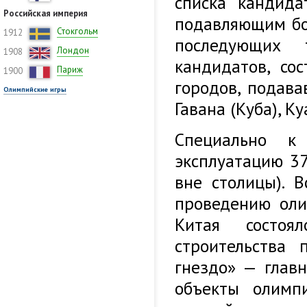
списка кандид
Российская империя
подавляющим бо
Стокгольм
1912
последующих 
Лондон
1908
кандидатов, со
Париж
1900
городов, подавав
Олимпийские игры
Гавана (Куба), К
Специально к
эксплуатацию 3
вне столицы). 
проведению оли
Китая состоя
строительства 
гнездо» — глав
объекты олимп