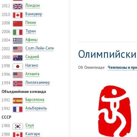
Лондон
2012
Ванкувер
2010
Пекин
2008
Турин
2006
Афины
2004
Солт-Лейк-Сити
2002
Олимпийские
Сидней
2000
Нагано
1998
Об Олимпиаде
Чемпионы и пр
Атланта
1996
Лиллехаммер
1994
Объединённая команда
Барселона
1992
Альбервиль
1992
СССР
Сеул
1988
Калгари
1988