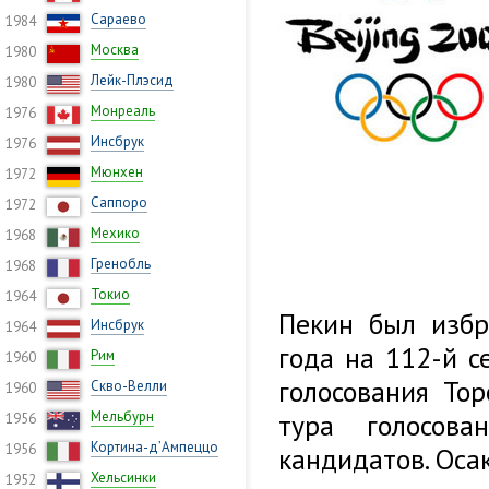
Сараево
1984
Москва
1980
Лейк-Плэсид
1980
Монреаль
1976
Инсбрук
1976
Мюнхен
1972
Саппоро
1972
Мехико
1968
Гренобль
1968
Токио
1964
Пекин был изб
Инсбрук
1964
года на 112-й с
Рим
1960
голосования Тор
Скво-Велли
1960
Мельбурн
тура голосова
1956
Кортина-д’Ампеццо
1956
кандидатов. Осак
Хельсинки
1952