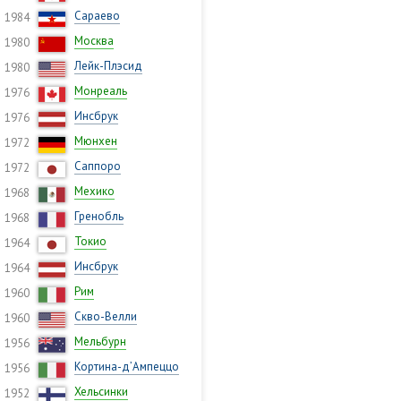
Сараево
1984
Москва
1980
Лейк-Плэсид
1980
Монреаль
1976
Инсбрук
1976
Мюнхен
1972
Саппоро
1972
Мехико
1968
Гренобль
1968
Токио
1964
Инсбрук
1964
Рим
1960
Скво-Велли
1960
Мельбурн
1956
Кортина-д’Ампеццо
1956
Хельсинки
1952