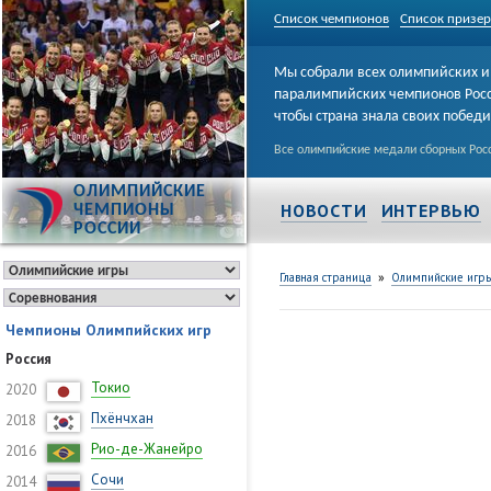
Список чемпионов
Список призе
Мы собрали всех олимпийских и
паралимпийских чемпионов Рос
чтобы страна знала своих побед
Все олимпийские медали сборных Росс
ОЛИМПИЙСКИЕ
НОВОСТИ
ИНТЕРВЬЮ
ЧЕМПИОНЫ
РОССИИ
»
Главная страница
Олимпийские игр
Чемпионы Олимпийских игр
Россия
Токио
2020
Пхёнчхан
2018
Рио-де-Жанейро
2016
Сочи
2014