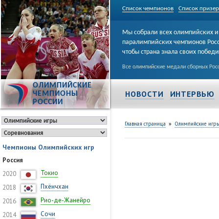
Список чемпионов
Список призе
Мы собрали всех олимпийских и
паралимпийских чемпионов Рос
чтобы страна знала своих побед
Все олимпийские медали сборных Росс
ОЛИМПИЙСКИЕ
НОВОСТИ
ИНТЕРВЬЮ
ЧЕМПИОНЫ
РОССИИ
»
Главная страница
Олимпийские игр
Чемпионы Олимпийских игр
Россия
Токио
2020
Пхёнчхан
2018
Рио-де-Жанейро
2016
Сочи
2014