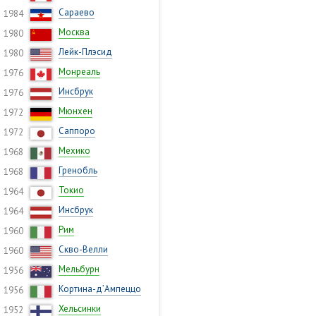
Сараево
1984
Москва
1980
Лейк-Плэсид
1980
Монреаль
1976
Инсбрук
1976
Мюнхен
1972
Саппоро
1972
Мехико
1968
Гренобль
1968
Токио
1964
Инсбрук
1964
Рим
1960
Скво-Велли
1960
Мельбурн
1956
Кортина-д’Ампеццо
1956
Хельсинки
1952