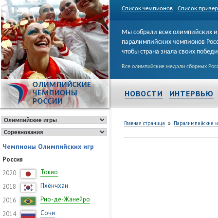
Список чемпионов
Список призе
Мы собрали всех олимпийских и
паралимпийских чемпионов Рос
чтобы страна знала своих побед
Все олимпийские медали сборных Росс
ОЛИМПИЙСКИЕ
НОВОСТИ
ИНТЕРВЬЮ
ЧЕМПИОНЫ
РОССИИ
»
Главная страница
Паралимпийские 
Чемпионы Олимпийских игр
Россия
Токио
2020
Пхёнчхан
2018
Рио-де-Жанейро
2016
Сочи
2014