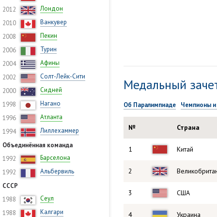
Лондон
2012
Ванкувер
2010
Пекин
2008
Турин
2006
Афины
2004
Солт-Лейк-Сити
2002
Медальный заче
Сидней
2000
Нагано
1998
Об Паралимпиаде
Чемпионы и
Атланта
1996
№
Страна
Лиллехаммер
1994
Объединённая команда
1
Китай
Барселона
1992
2
Великобрита
Альбервиль
1992
СССР
3
США
Сеул
1988
Калгари
1988
4
Украина