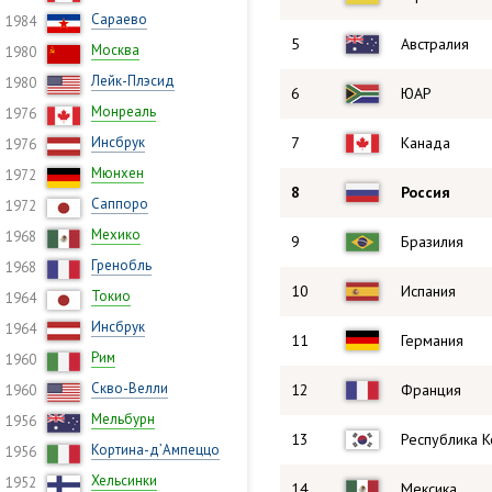
Сараево
1984
5
Австралия
Москва
1980
Лейк-Плэсид
1980
6
ЮАР
Монреаль
1976
Инсбрук
7
Канада
1976
Мюнхен
1972
8
Россия
Саппоро
1972
Мехико
1968
9
Бразилия
Гренобль
1968
10
Испания
Токио
1964
Инсбрук
1964
11
Германия
Рим
1960
Скво-Велли
12
Франция
1960
Мельбурн
1956
13
Республика 
Кортина-д’Ампеццо
1956
Хельсинки
1952
14
Мексика