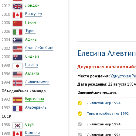
Лондон
2012
Ванкувер
2010
Пекин
2008
Турин
2006
Афины
2004
Солт-Лейк-Сити
2002
Елесина Алевти
Сидней
2000
Нагано
1998
Двукратная паралимпий
Атланта
1996
Место рождения:
Удмуртская Р
Лиллехаммер
1994
Дата рождения:
22 августа 1954
Объединённая команда
Олимпийские медали:
Барселона
1992
Лиллехаммер 1994
Альбервиль
1992
Тинь и Альбервиль 1992
СССР
Сеул
Лиллехаммер 1994
1988
Калгари
1988
Лиллехаммер 1994