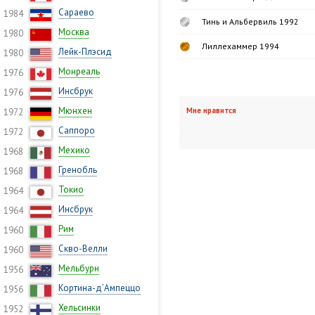
Сараево
1984
Тинь и Альбервиль 1992
Москва
1980
Лиллехаммер 1994
Лейк-Плэсид
1980
Монреаль
1976
Инсбрук
1976
Мюнхен
Мне нравится
1972
Саппоро
1972
Мехико
1968
Гренобль
1968
Токио
1964
Инсбрук
1964
Рим
1960
Скво-Велли
1960
Мельбурн
1956
Кортина-д’Ампеццо
1956
Хельсинки
1952