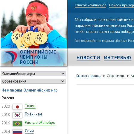
Список чемпионов
Список призе
Мы собрали всех олимпийских и
паралимпийских чемпионов Рос
чтобы страна знала своих побед
Все олимпийские медали сборных Росс
ОЛИМПИЙСКИЕ
НОВОСТИ
ИНТЕРВЬЮ
ЧЕМПИОНЫ
РОССИИ
»
»
Главная страница
Спортсмены
Ал
Чемпионы Олимпийских игр
Россия
Токио
2020
Пхёнчхан
2018
Рио-де-Жанейро
2016
Сочи
2014