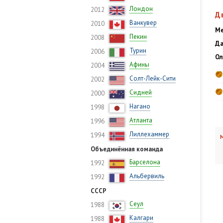
Лондон
2012
Д
Ванкувер
2010
Ме
Пекин
2008
Да
Турин
2006
Ол
Афины
2004
Солт-Лейк-Сити
2002
Сидней
2000
Нагано
1998
Атланта
1996
Лиллехаммер
1994
М
Объединённая команда
Барселона
1992
Альбервиль
1992
СССР
Сеул
1988
Калгари
1988