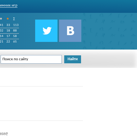
имних игр
•
•
∑
41
33
113
32
18
88
14
17
58
21
22
65
ние