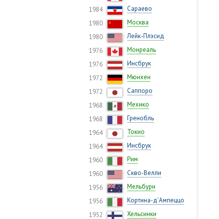
Сараево
1984
Москва
1980
Лейк-Плэсид
1980
Монреаль
1976
Инсбрук
1976
Мюнхен
1972
Саппоро
1972
Мехико
1968
Гренобль
1968
Токио
1964
Инсбрук
1964
Рим
1960
Скво-Велли
1960
Мельбурн
1956
Кортина-д’Ампеццо
1956
Хельсинки
1952