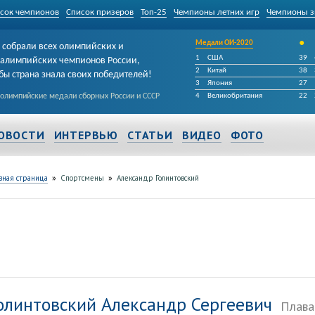
сок чемпионов
Список призеров
Топ-25
Чемпионы летних игр
Чемпионы з
•
Медали ОИ-2020
собрали всех олимпийских и
1
США
39
алимпийских чемпионов России,
2
Китай
38
бы страна знала своих победителей!
3
Япония
27
 олимпийские медали сборных России и СССР
4
Великобритания
22
ОВОСТИ
ИНТЕРВЬЮ
СТАТЬИ
ВИДЕО
ФОТО
»
»
вная страница
Спортсмены
Александр Голинтовский
олинтовский Александр Сергеевич
Плава