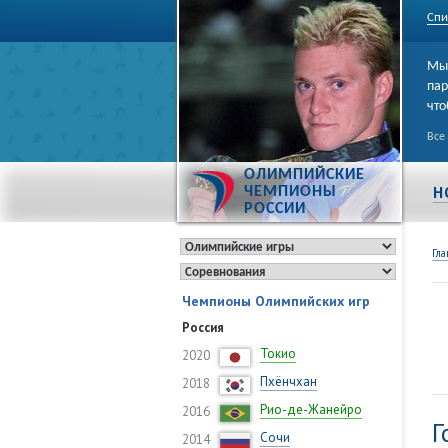
Спи
Мы 
пар
что
Все
ОЛИМПИЙСКИЕ
Н
ЧЕМПИОНЫ
РОССИИ
Гла
Чемпионы Олимпийских игр
Россия
Токио
2020
Пхёнчхан
2018
Рио-де-Жанейро
2016
Г
Сочи
2014