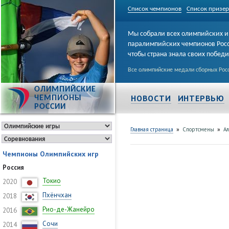
Список чемпионов
Список призе
Мы собрали всех олимпийских и
паралимпийских чемпионов Рос
чтобы страна знала своих побед
Все олимпийские медали сборных Росс
ОЛИМПИЙСКИЕ
НОВОСТИ
ИНТЕРВЬЮ
ЧЕМПИОНЫ
РОССИИ
»
»
Главная страница
Спортсмены
А
Чемпионы Олимпийских игр
Россия
Токио
2020
Пхёнчхан
2018
Рио-де-Жанейро
2016
Сочи
2014