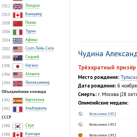
Лондон
2012
Ванкувер
2010
Пекин
2008
Турин
2006
Афины
2004
Солт-Лейк-Сити
2002
Чудина Алексан
Сидней
2000
Нагано
1998
Трёхкратный призёр
Атланта
1996
Место рождения:
Тульск
Лиллехаммер
1994
Дата рождения:
6 ноября
Объединённая команда
Смерть:
г. Москва (28 окт
Барселона
1992
Олимпийские медали:
Альбервиль
1992
Хельсинки 1952
СССР
Хельсинки 1952
Сеул
1988
Калгари
1988
Хельсинки 1952