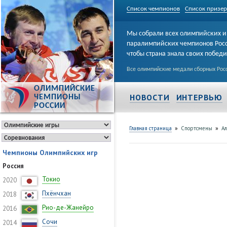
Список чемпионов
Список призе
Мы собрали всех олимпийских и
паралимпийских чемпионов Рос
чтобы страна знала своих побед
Все олимпийские медали сборных Росс
ОЛИМПИЙСКИЕ
НОВОСТИ
ИНТЕРВЬЮ
ЧЕМПИОНЫ
РОССИИ
»
»
Главная страница
Спортсмены
Ал
Чемпионы Олимпийских игр
Россия
Токио
2020
Пхёнчхан
2018
Рио-де-Жанейро
2016
Сочи
2014