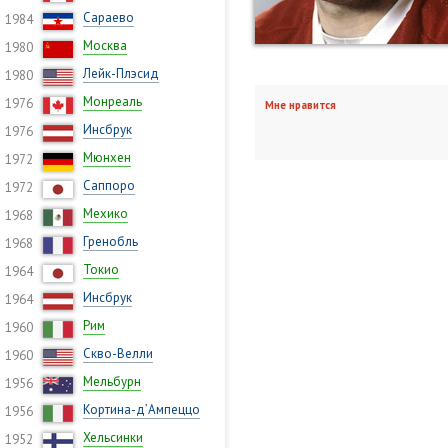
Сараево
1984
Москва
1980
Лейк-Плэсид
1980
Монреаль
1976
Мне нравится
Инсбрук
1976
Мюнхен
1972
Саппоро
1972
Мехико
1968
Гренобль
1968
Токио
1964
Инсбрук
1964
Рим
1960
Скво-Велли
1960
Мельбурн
1956
Кортина-д’Ампеццо
1956
Хельсинки
1952