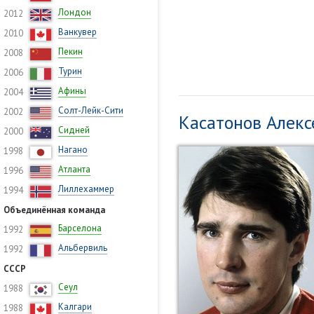
Лондон
2012
Ванкувер
2010
Пекин
2008
Турин
2006
Афины
2004
Солт-Лейк-Сити
2002
Касатонов Алек
Сидней
2000
Нагано
1998
Атланта
1996
Лиллехаммер
1994
Объединённая команда
Барселона
1992
Альбервиль
1992
СССР
Сеул
1988
Калгари
1988