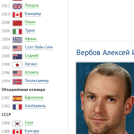
Лондон
2012
Ванкувер
2010
Пекин
2008
Турин
2006
Афины
2004
Солт-Лейк-Сити
2002
Вербов Алексей
Сидней
2000
Нагано
1998
Атланта
1996
Лиллехаммер
1994
Объединённая команда
Барселона
1992
Альбервиль
1992
СССР
Сеул
1988
Калгари
1988