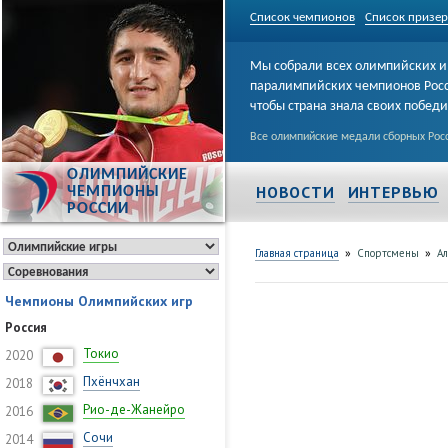
Список чемпионов
Список призе
Мы собрали всех олимпийских и
паралимпийских чемпионов Рос
чтобы страна знала своих побед
Все олимпийские медали сборных Росс
ОЛИМПИЙСКИЕ
НОВОСТИ
ИНТЕРВЬЮ
ЧЕМПИОНЫ
РОССИИ
»
»
Главная страница
Спортсмены
Ал
Чемпионы Олимпийских игр
Россия
Токио
2020
Пхёнчхан
2018
Рио-де-Жанейро
2016
Сочи
2014