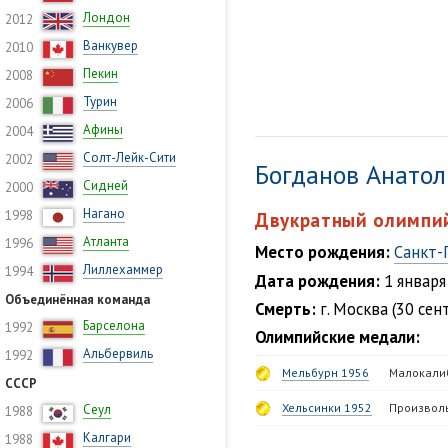
Лондон
2012
Ванкувер
2010
Пекин
2008
Турин
2006
Афины
2004
Солт-Лейк-Сити
2002
Богданов Анато
Сидней
2000
Нагано
1998
Двукратный олимпи
Атланта
1996
Место рождения:
Санкт-
Лиллехаммер
1994
Дата рождения:
1 января
Объединённая команда
Смерть:
г. Москва (30 сен
Барселона
1992
Олимпийские медали:
Альбервиль
1992
Мельбурн 1956
Малокалиб
СССР
Хельсинки 1952
Произволь
Сеул
1988
Калгари
1988