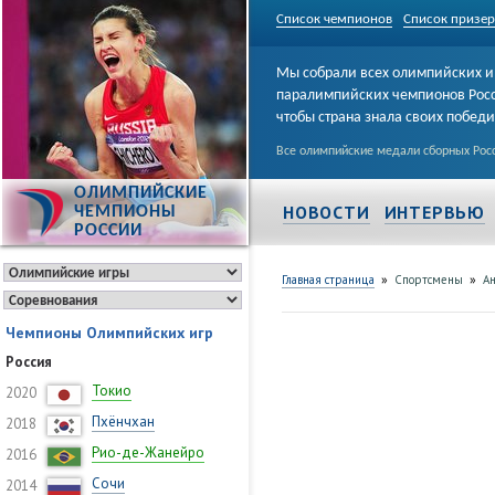
Список чемпионов
Список призе
Мы собрали всех олимпийских и
паралимпийских чемпионов Рос
чтобы страна знала своих побед
Все олимпийские медали сборных Росс
ОЛИМПИЙСКИЕ
НОВОСТИ
ИНТЕРВЬЮ
ЧЕМПИОНЫ
РОССИИ
»
»
Главная страница
Спортсмены
Ан
Чемпионы Олимпийских игр
Россия
Токио
2020
Пхёнчхан
2018
Рио-де-Жанейро
2016
Сочи
2014