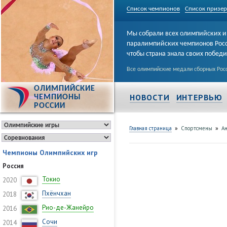
Список чемпионов
Список призе
Мы собрали всех олимпийских и
паралимпийских чемпионов Рос
чтобы страна знала своих побед
Все олимпийские медали сборных Росс
ОЛИМПИЙСКИЕ
НОВОСТИ
ИНТЕРВЬЮ
ЧЕМПИОНЫ
РОССИИ
»
»
Главная страница
Спортсмены
А
Чемпионы Олимпийских игр
Россия
Токио
2020
Пхёнчхан
2018
Рио-де-Жанейро
2016
Сочи
2014