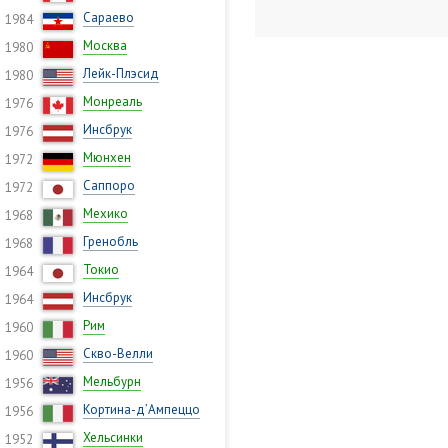
Сараево
1984
Москва
1980
Лейк-Плэсид
1980
Монреаль
1976
Инсбрук
1976
Мюнхен
1972
Саппоро
1972
Мехико
1968
Гренобль
1968
Токио
1964
Инсбрук
1964
Рим
1960
Скво-Велли
1960
Мельбурн
1956
Кортина-д’Ампеццо
1956
Хельсинки
1952