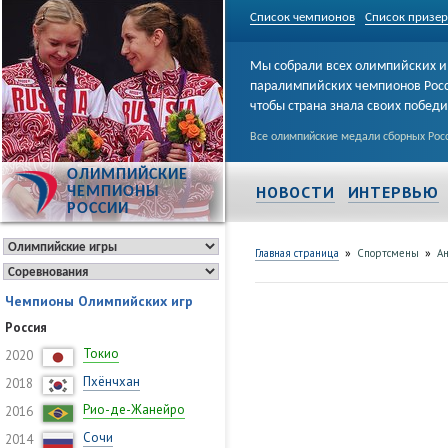
Список чемпионов
Список призе
Мы собрали всех олимпийских и
паралимпийских чемпионов Рос
чтобы страна знала своих побед
Все олимпийские медали сборных Росс
ОЛИМПИЙСКИЕ
НОВОСТИ
ИНТЕРВЬЮ
ЧЕМПИОНЫ
РОССИИ
»
»
Главная страница
Спортсмены
А
Чемпионы Олимпийских игр
Россия
Токио
2020
Пхёнчхан
2018
Рио-де-Жанейро
2016
Сочи
2014