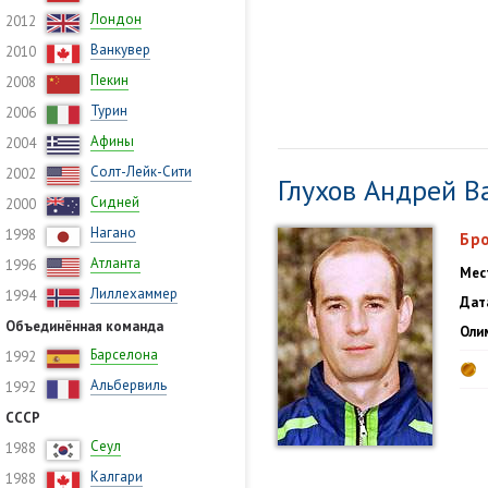
Лондон
2012
Ванкувер
2010
Пекин
2008
Турин
2006
Афины
2004
Солт-Лейк-Сити
2002
Глухов Андрей 
Сидней
2000
Нагано
1998
Бро
Атланта
1996
Мес
Лиллехаммер
1994
Дат
Объединённая команда
Оли
Барселона
1992
Альбервиль
1992
СССР
Сеул
1988
Калгари
1988