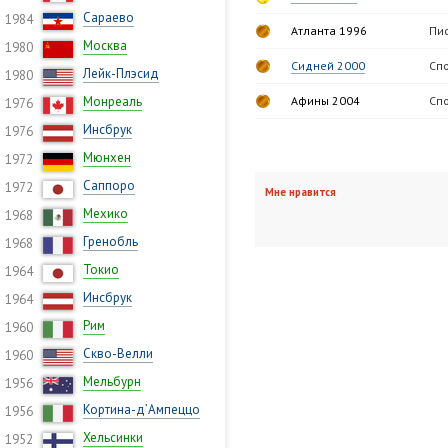
Сараево
1984
Атланта 1996
Пис
Москва
1980
Сидней 2000
Спо
Лейк-Плэсид
1980
Монреаль
Афины 2004
Спо
1976
Инсбрук
1976
Мюнхен
1972
Саппоро
1972
Мне нравится
Мехико
1968
Гренобль
1968
Токио
1964
Инсбрук
1964
Рим
1960
Скво-Велли
1960
Мельбурн
1956
Кортина-д’Ампеццо
1956
Хельсинки
1952