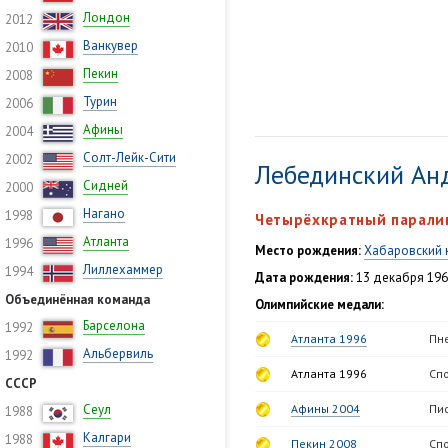
Лондон
2012
Ванкувер
2010
Пекин
2008
Турин
2006
Афины
2004
Солт-Лейк-Сити
2002
Лебединский Ан
Сидней
2000
Нагано
1998
Четырёхкратный парали
Атланта
1996
Место рождения:
Хабаровский 
Лиллехаммер
1994
Дата рождения:
13 декабря 196
Объединённая команда
Олимпийские медали:
Барселона
1992
Атланта 1996
Пне
Альбервиль
1992
Атланта 1996
Спо
СССР
Сеул
Афины 2004
Пис
1988
Калгари
1988
Пекин 2008
Спо