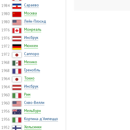
Сараево
1984
Москва
1980
Лейк-Плэсид
1980
Монреаль
1976
Инсбрук
1976
Мюнхен
1972
Саппоро
1972
Мехико
1968
Гренобль
1968
Токио
1964
Инсбрук
1964
Рим
1960
Скво-Велли
1960
Мельбурн
1956
Кортина-д’Ампеццо
1956
Хельсинки
1952