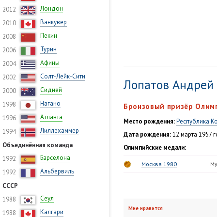
Лондон
2012
Ванкувер
2010
Пекин
2008
Турин
2006
Афины
2004
Солт-Лейк-Сити
2002
Лопатов Андрей
Сидней
2000
Нагано
1998
Бронзовый призёр Олимп
Атланта
1996
Место рождения:
Республика К
Лиллехаммер
1994
Дата рождения:
12 марта 1957 г
Объединённая команда
Олимпийские медали:
Барселона
1992
Москва 1980
Му
Альбервиль
1992
СССР
Сеул
1988
Мне нравится
Калгари
1988