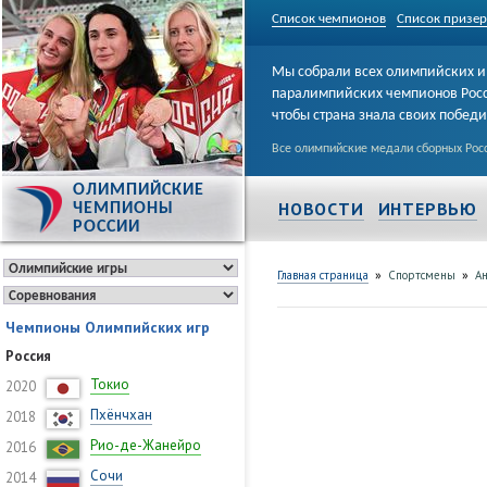
Список чемпионов
Список призе
Мы собрали всех олимпийских и
паралимпийских чемпионов Рос
чтобы страна знала своих побед
Все олимпийские медали сборных Росс
ОЛИМПИЙСКИЕ
НОВОСТИ
ИНТЕРВЬЮ
ЧЕМПИОНЫ
РОССИИ
»
»
Главная страница
Спортсмены
А
Чемпионы Олимпийских игр
Россия
Токио
2020
Пхёнчхан
2018
Рио-де-Жанейро
2016
Сочи
2014