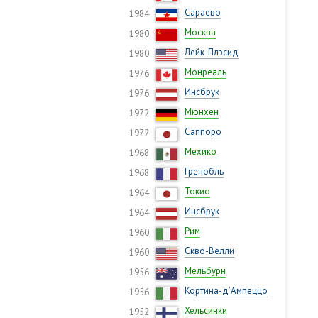
Сараево
1984
Москва
1980
Лейк-Плэсид
1980
Монреаль
1976
Инсбрук
1976
Мюнхен
1972
Саппоро
1972
Мехико
1968
Гренобль
1968
Токио
1964
Инсбрук
1964
Рим
1960
Скво-Велли
1960
Мельбурн
1956
Кортина-д’Ампеццо
1956
Хельсинки
1952