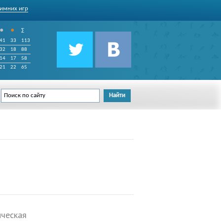
имних игр
•
•
∑
41
33
113
32
18
88
14
17
58
21
22
65
ическая