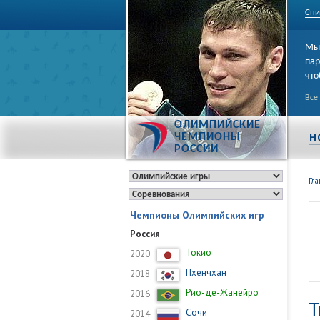
Спи
Мы 
пар
что
Все
ОЛИМПИЙСКИЕ
Н
ЧЕМПИОНЫ
РОССИИ
Гла
Чемпионы Олимпийских игр
Россия
Токио
2020
Пхёнчхан
2018
Рио-де-Жанейро
2016
Т
Сочи
2014