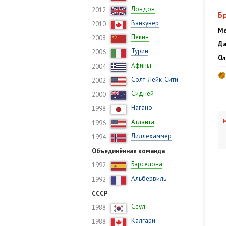
Лондон
2012
Б
Ванкувер
2010
Ме
Пекин
2008
Да
Турин
2006
Ол
Афины
2004
Солт-Лейк-Сити
2002
Сидней
2000
Нагано
1998
Атланта
М
1996
Лиллехаммер
1994
Объединённая команда
Барселона
1992
Альбервиль
1992
СССР
Сеул
1988
Калгари
1988