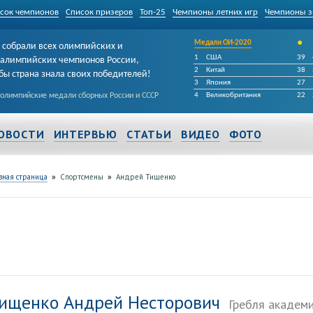
сок чемпионов
Список призеров
Топ-25
Чемпионы летних игр
Чемпионы з
•
Медали ОИ-2020
собрали всех олимпийских и
1
США
39
алимпийских чемпионов России,
2
Китай
38
бы страна знала своих победителей!
3
Япония
27
 олимпийские медали сборных России и СССР
4
Великобритания
22
ОВОСТИ
ИНТЕРВЬЮ
СТАТЬИ
ВИДЕО
ФОТО
»
»
вная страница
Спортсмены
Андрей Тищенко
ищенко Андрей Несторович
Гребля академ