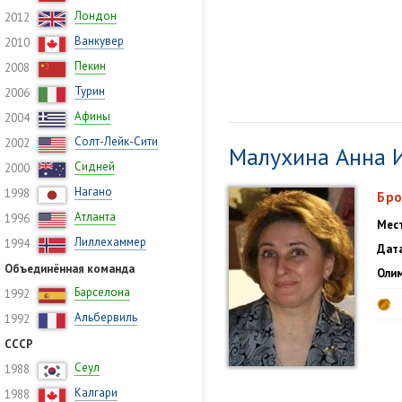
Лондон
2012
Ванкувер
2010
Пекин
2008
Турин
2006
Афины
2004
Солт-Лейк-Сити
2002
Малухина Анна 
Сидней
2000
Нагано
1998
Бро
Атланта
1996
Мес
Лиллехаммер
1994
Дата
Объединённая команда
Олим
Барселона
1992
Альбервиль
1992
СССР
Сеул
1988
Калгари
1988