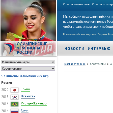
Список чемпионов
Список призе
Мы собрали всех олимпийских и
паралимпийских чемпионов Рос
чтобы страна знала своих побед
Все олимпийские медали сборных Росс
ОЛИМПИЙСКИЕ
НОВОСТИ
ИНТЕРВЬЮ
ЧЕМПИОНЫ
РОССИИ
»
»
Главная страница
Спортсмены
А
Чемпионы Олимпийских игр
Россия
Токио
2020
Пхёнчхан
2018
Рио-де-Жанейро
2016
Сочи
2014