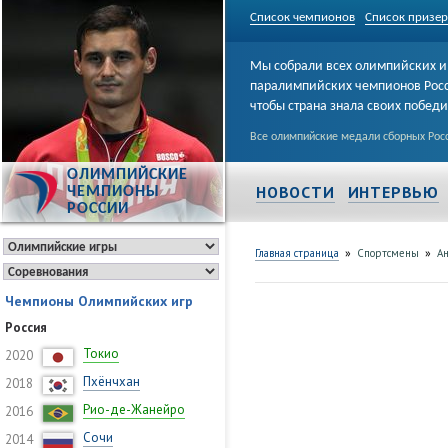
Список чемпионов
Список призе
Мы собрали всех олимпийских и
паралимпийских чемпионов Рос
чтобы страна знала своих побед
Все олимпийские медали сборных Росс
ОЛИМПИЙСКИЕ
НОВОСТИ
ИНТЕРВЬЮ
ЧЕМПИОНЫ
РОССИИ
»
»
Главная страница
Спортсмены
Ан
Чемпионы Олимпийских игр
Россия
Токио
2020
Пхёнчхан
2018
Рио-де-Жанейро
2016
Сочи
2014