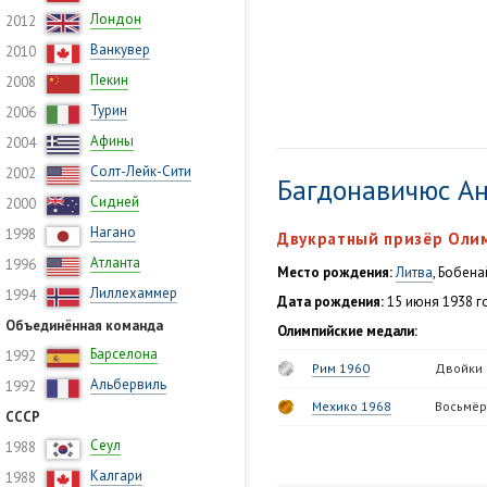
Лондон
2012
Ванкувер
2010
Пекин
2008
Турин
2006
Афины
2004
Солт-Лейк-Сити
2002
Багдонавичюс А
Сидней
2000
Нагано
1998
Двукратный призёр Оли
Атланта
1996
Место рождения:
Литва
, Бобена
Лиллехаммер
1994
Дата рождения:
15 июня 1938 го
Объединённая команда
Олимпийские медали:
Барселона
1992
Рим 1960
Двойки 
Альбервиль
1992
Мехико 1968
Восьмёр
СССР
Сеул
1988
Калгари
1988