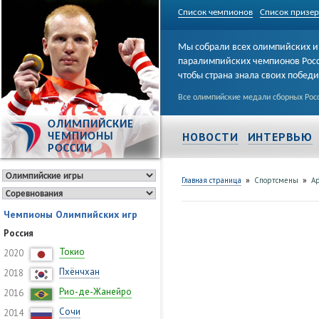
Список чемпионов
Список призе
Мы собрали всех олимпийских и
паралимпийских чемпионов Рос
чтобы страна знала своих побед
Все олимпийские медали сборных Росс
ОЛИМПИЙСКИЕ
НОВОСТИ
ИНТЕРВЬЮ
ЧЕМПИОНЫ
РОССИИ
»
»
Главная страница
Спортсмены
А
Чемпионы Олимпийских игр
Россия
Токио
2020
Пхёнчхан
2018
Рио-де-Жанейро
2016
Сочи
2014