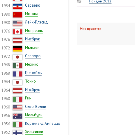
Лондон 2012
Сараево
1984
Москва
1980
Лейк-Плэсид
1980
Мне нравится
Монреаль
1976
Инсбрук
1976
Мюнхен
1972
Саппоро
1972
Мехико
1968
Гренобль
1968
Токио
1964
Инсбрук
1964
Рим
1960
Скво-Велли
1960
Мельбурн
1956
Кортина-д’Ампеццо
1956
Хельсинки
1952