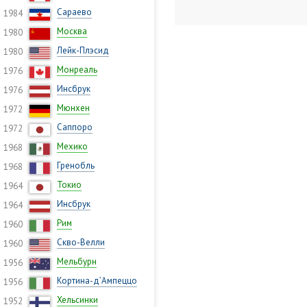
Сараево
1984
Москва
1980
Лейк-Плэсид
1980
Монреаль
1976
Инсбрук
1976
Мюнхен
1972
Саппоро
1972
Мехико
1968
Гренобль
1968
Токио
1964
Инсбрук
1964
Рим
1960
Скво-Велли
1960
Мельбурн
1956
Кортина-д’Ампеццо
1956
Хельсинки
1952