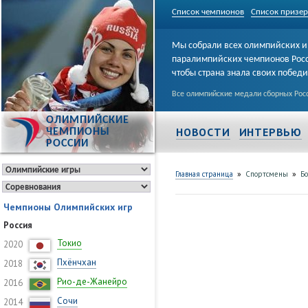
Список чемпионов
Список призе
Мы собрали всех олимпийских и
паралимпийских чемпионов Рос
чтобы страна знала своих побед
Все олимпийские медали сборных Росс
ОЛИМПИЙСКИЕ
НОВОСТИ
ИНТЕРВЬЮ
ЧЕМПИОНЫ
РОССИИ
»
»
Главная страница
Спортсмены
Бо
Чемпионы Олимпийских игр
Россия
Токио
2020
Пхёнчхан
2018
Рио-де-Жанейро
2016
Сочи
2014