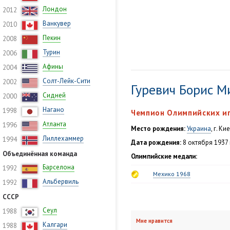
Лондон
2012
Ванкувер
2010
Пекин
2008
Турин
2006
Афины
2004
Солт-Лейк-Сити
2002
Гуревич Борис 
Сидней
2000
Нагано
1998
Чемпион Олимпийских иг
Атланта
1996
Место рождения:
Украина
, г. Ки
Лиллехаммер
1994
Дата рождения:
8 октября 1937 
Объединённая команда
Олимпийские медали:
Барселона
1992
Мехико 1968
Альбервиль
1992
СССР
Сеул
1988
Мне нравится
Калгари
1988