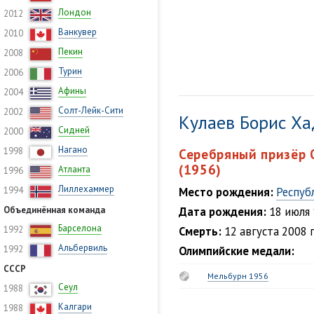
Лондон
2012
Ванкувер
2010
Пекин
2008
Турин
2006
Афины
2004
Солт-Лейк-Сити
2002
Кулаев Борис Х
Сидней
2000
Нагано
1998
Серебряный призёр 
(1956)
Атланта
1996
Лиллехаммер
1994
Место рождения:
Респуб
Объединённая команда
Дата рождения:
18 июля
Барселона
1992
Смерть:
12 августа 2008 г
Альбервиль
1992
Олимпийские медали:
СССР
Мельбурн 1956
Сеул
1988
Калгари
1988