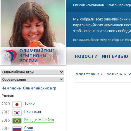
Список чемпионов
Список призе
Мы собрали всех олимпийских и
паралимпийских чемпионов Рос
чтобы страна знала своих побед
Все олимпийские медали сборных Росс
ОЛИМПИЙСКИЕ
НОВОСТИ
ИНТЕРВЬЮ
ЧЕМПИОНЫ
РОССИИ
»
»
Главная страница
Спортсмены
Бо
Чемпионы Олимпийских игр
Россия
Токио
2020
Пхёнчхан
2018
Рио-де-Жанейро
2016
Сочи
2014