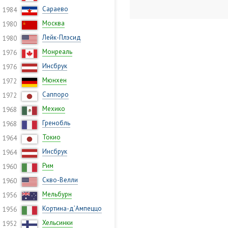
Сараево
1984
Москва
1980
Лейк-Плэсид
1980
Монреаль
1976
Инсбрук
1976
Мюнхен
1972
Саппоро
1972
Мехико
1968
Гренобль
1968
Токио
1964
Инсбрук
1964
Рим
1960
Скво-Велли
1960
Мельбурн
1956
Кортина-д’Ампеццо
1956
Хельсинки
1952