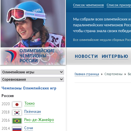
Список чемпионов
Список призе
Мы собрали всех олимпийских и
паралимпийских чемпионов Рос
чтобы страна знала своих побед
Все олимпийские медали сборных Росс
ОЛИМПИЙСКИЕ
НОВОСТИ
ИНТЕРВЬЮ
ЧЕМПИОНЫ
РОССИИ
»
»
Главная страница
Спортсмены
Б
Чемпионы Олимпийских игр
Россия
Токио
2020
Пхёнчхан
2018
Рио-де-Жанейро
2016
Сочи
2014