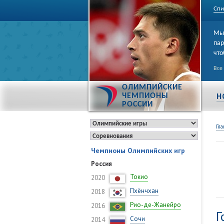
Спи
Мы 
пар
что
Все
ОЛИМПИЙСКИЕ
Н
ЧЕМПИОНЫ
РОССИИ
Гла
Чемпионы Олимпийских игр
Россия
Токио
2020
Пхёнчхан
2018
Рио-де-Жанейро
2016
Г
Сочи
2014