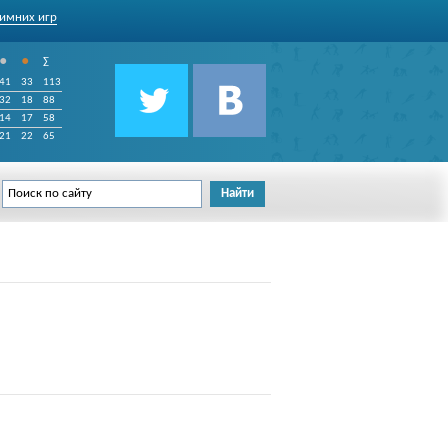
имних игр
•
•
∑
41
33
113
32
18
88
14
17
58
21
22
65