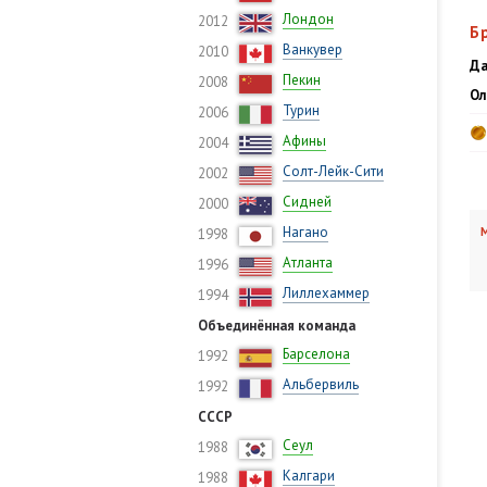
Лондон
2012
Б
Ванкувер
2010
Да
Пекин
2008
Ол
Турин
2006
Афины
2004
Солт-Лейк-Сити
2002
Сидней
2000
Нагано
М
1998
Атланта
1996
Лиллехаммер
1994
Объединённая команда
Барселона
1992
Альбервиль
1992
СССР
Сеул
1988
Калгари
1988