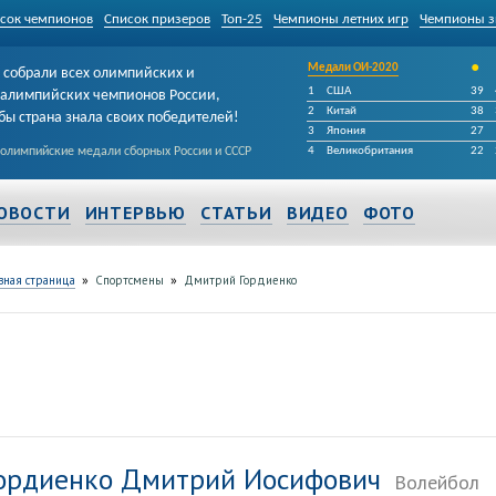
сок чемпионов
Список призеров
Топ-25
Чемпионы летних игр
Чемпионы з
•
Медали ОИ-2020
собрали всех олимпийских и
1
США
39
алимпийских чемпионов России,
2
Китай
38
бы страна знала своих победителей!
3
Япония
27
 олимпийские медали сборных России и СССР
4
Великобритания
22
ОВОСТИ
ИНТЕРВЬЮ
СТАТЬИ
ВИДЕО
ФОТО
»
»
вная страница
Спортсмены
Дмитрий Гордиенко
ордиенко Дмитрий Иосифович
Волейбол