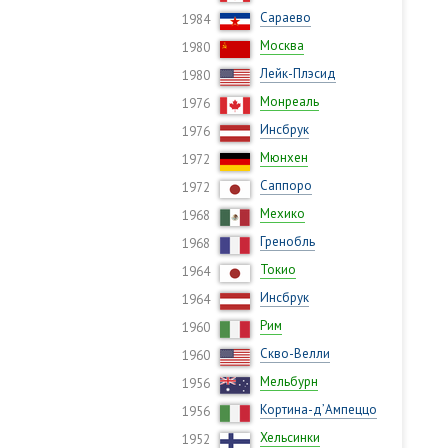
Сараево
1984
Москва
1980
Лейк-Плэсид
1980
Монреаль
1976
Инсбрук
1976
Мюнхен
1972
Саппоро
1972
Мехико
1968
Гренобль
1968
Токио
1964
Инсбрук
1964
Рим
1960
Скво-Велли
1960
Мельбурн
1956
Кортина-д’Ампеццо
1956
Хельсинки
1952