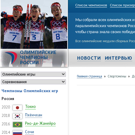
Список чемпионов
Список призе
Мы собрали всех олимпийских и
паралимпийских чемпионов Рос
чтобы страна знала своих побед
Все олимпийские медали сборных Росс
ОЛИМПИЙСКИЕ
НОВОСТИ
ИНТЕРВЬЮ
ЧЕМПИОНЫ
РОССИИ
»
»
Главная страница
Спортсмены
Д
Чемпионы Олимпийских игр
Россия
Токио
2020
Пхёнчхан
2018
Рио-де-Жанейро
2016
Сочи
2014