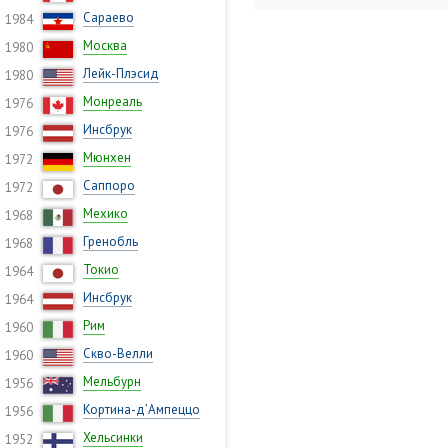
Сараево
1984
Москва
1980
Лейк-Плэсид
1980
Монреаль
1976
Инсбрук
1976
Мюнхен
1972
Саппоро
1972
Мехико
1968
Гренобль
1968
Токио
1964
Инсбрук
1964
Рим
1960
Скво-Велли
1960
Мельбурн
1956
Кортина-д’Ампеццо
1956
Хельсинки
1952