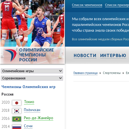
Список чемпионов
Список призе
Мы собрали всех олимпийских и
паралимпийских чемпионов Рос
чтобы страна знала своих побед
Все олимпийские медали сборных Росс
ОЛИМПИЙСКИЕ
НОВОСТИ
ИНТЕРВЬЮ
ЧЕМПИОНЫ
РОССИИ
»
»
Главная страница
Спортсмены
Е
Чемпионы Олимпийских игр
Россия
Токио
2020
Пхёнчхан
2018
Рио-де-Жанейро
2016
Сочи
2014