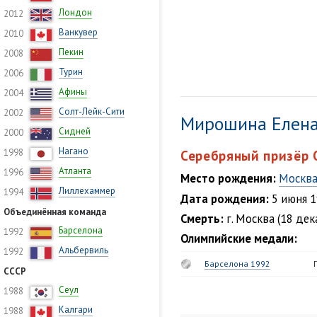
Лондон
2012
Ванкувер
2010
Пекин
2008
Турин
2006
Афины
2004
Солт-Лейк-Сити
2002
Мирошина Елен
Сидней
2000
Нагано
1998
Серебряный призёр 
Атланта
1996
Место рождения:
Москв
Лиллехаммер
1994
Дата рождения:
5 июня 
Объединённая команда
Смерть:
г. Москва (18 дек
Барселона
1992
Олимпийские медали:
Альбервиль
1992
Барселона 1992
СССР
Сеул
1988
Калгари
1988