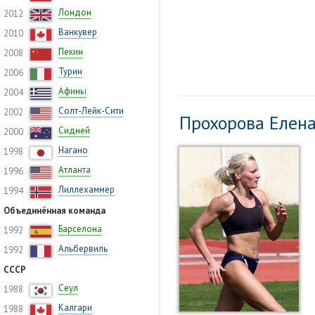
Лондон
2012
Ванкувер
2010
Пекин
2008
Турин
2006
Афины
2004
Солт-Лейк-Сити
2002
Прохорова Елен
Сидней
2000
Нагано
1998
Атланта
1996
Лиллехаммер
1994
Объединённая команда
Барселона
1992
Альбервиль
1992
СССР
Сеул
1988
Калгари
1988