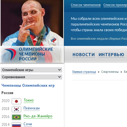
Список чемпионов
Список призе
Мы собрали всех олимпийских и
паралимпийских чемпионов Рос
чтобы страна знала своих побед
Все олимпийские медали сборных Росс
ОЛИМПИЙСКИЕ
НОВОСТИ
ИНТЕРВЬЮ
ЧЕМПИОНЫ
РОССИИ
»
»
Главная страница
Спортсмены
Е
Чемпионы Олимпийских игр
Россия
Токио
2020
Пхёнчхан
2018
Рио-де-Жанейро
2016
Сочи
2014