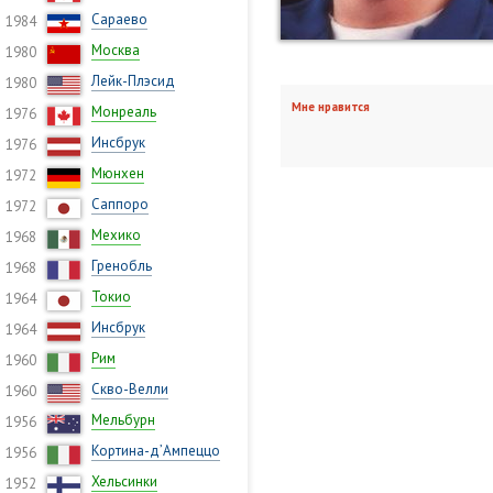
Сараево
1984
Москва
1980
Лейк-Плэсид
1980
Мне нравится
Монреаль
1976
Инсбрук
1976
Мюнхен
1972
Саппоро
1972
Мехико
1968
Гренобль
1968
Токио
1964
Инсбрук
1964
Рим
1960
Скво-Велли
1960
Мельбурн
1956
Кортина-д’Ампеццо
1956
Хельсинки
1952