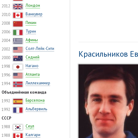
Лондон
2012
Ванкувер
2010
Пекин
2008
Турин
2006
Афины
2004
Солт-Лейк-Сити
2002
Красильников Е
Сидней
2000
Нагано
1998
Атланта
1996
Лиллехаммер
1994
Объединённая команда
Барселона
1992
Альбервиль
1992
СССР
Сеул
1988
Калгари
1988