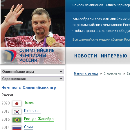
Список чемпионов
Список призе
Мы собрали всех олимпийских и
паралимпийских чемпионов Рос
чтобы страна знала своих побед
Все олимпийские медали сборных Росс
ОЛИМПИЙСКИЕ
НОВОСТИ
ИНТЕРВЬЮ
ЧЕМПИОНЫ
РОССИИ
»
»
Главная страница
Спортсмены
Ев
Чемпионы Олимпийских игр
Россия
Токио
2020
Пхёнчхан
2018
Рио-де-Жанейро
2016
Сочи
2014