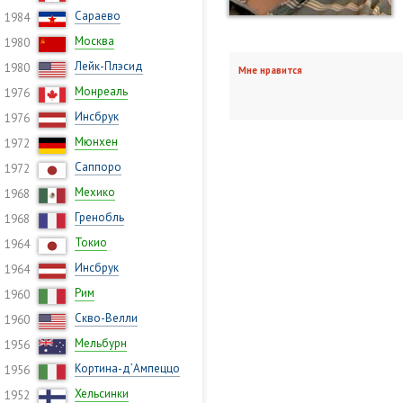
Сараево
1984
Москва
1980
Лейк-Плэсид
1980
Мне нравится
Монреаль
1976
Инсбрук
1976
Мюнхен
1972
Саппоро
1972
Мехико
1968
Гренобль
1968
Токио
1964
Инсбрук
1964
Рим
1960
Скво-Велли
1960
Мельбурн
1956
Кортина-д’Ампеццо
1956
Хельсинки
1952