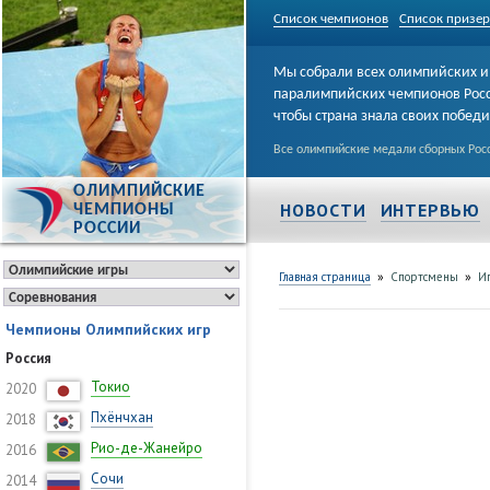
Список чемпионов
Список призе
Мы собрали всех олимпийских и
паралимпийских чемпионов Рос
чтобы страна знала своих побед
Все олимпийские медали сборных Росс
ОЛИМПИЙСКИЕ
НОВОСТИ
ИНТЕРВЬЮ
ЧЕМПИОНЫ
РОССИИ
»
»
Главная страница
Спортсмены
Иг
Чемпионы Олимпийских игр
Россия
Токио
2020
Пхёнчхан
2018
Рио-де-Жанейро
2016
Сочи
2014