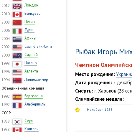
Лондон
2012
Ванкувер
2010
Пекин
2008
Турин
2006
Афины
2004
Солт-Лейк-Сити
2002
Рыбак Игорь Ми
Сидней
2000
Нагано
1998
Чемпион Олимпийски
Атланта
1996
Место рождения:
Украин
Лиллехаммер
1994
Дата рождения:
2 декабр
Объединённая команда
Смерть:
г. Харьков (28 се
Барселона
1992
Олимпийские медали:
Альбервиль
1992
Мельбурн 1956
СССР
Сеул
1988
Калгари
1988