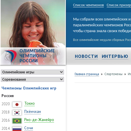
Список чемпионов
Список призе
Мы собрали всех олимпийских и
паралимпийских чемпионов Рос
чтобы страна знала своих побед
Все олимпийские медали сборных Росс
ОЛИМПИЙСКИЕ
НОВОСТИ
ИНТЕРВЬЮ
ЧЕМПИОНЫ
РОССИИ
»
»
Главная страница
Спортсмены
И
Чемпионы Олимпийских игр
Россия
Токио
2020
Пхёнчхан
2018
Рио-де-Жанейро
2016
Сочи
2014