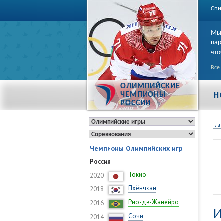
Спи
Мы 
пар
что
Все
ОЛИМПИЙСКИЕ
Н
ЧЕМПИОНЫ
РОССИИ
Гла
Чемпионы Олимпийских игр
Россия
Токио
2020
Пхёнчхан
2018
Рио-де-Жанейро
2016
И
Сочи
2014