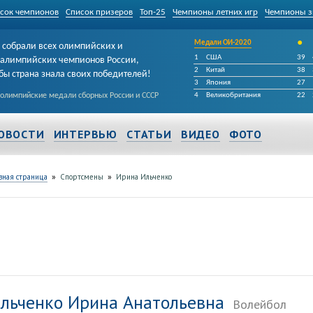
сок чемпионов
Список призеров
Топ-25
Чемпионы летних игр
Чемпионы з
•
Медали ОИ-2020
собрали всех олимпийских и
1
США
39
алимпийских чемпионов России,
2
Китай
38
бы страна знала своих победителей!
3
Япония
27
 олимпийские медали сборных России и СССР
4
Великобритания
22
ОВОСТИ
ИНТЕРВЬЮ
СТАТЬИ
ВИДЕО
ФОТО
»
»
вная страница
Спортсмены
Ирина Ильченко
льченко Ирина Анатольевна
Волейбол