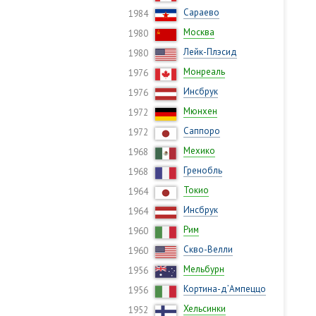
Сараево
1984
Москва
1980
Лейк-Плэсид
1980
Монреаль
1976
Инсбрук
1976
Мюнхен
1972
Саппоро
1972
Мехико
1968
Гренобль
1968
Токио
1964
Инсбрук
1964
Рим
1960
Скво-Велли
1960
Мельбурн
1956
Кортина-д’Ампеццо
1956
Хельсинки
1952