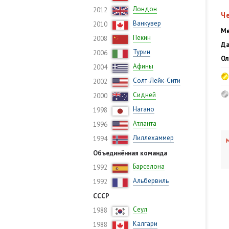
Лондон
2012
Ч
Ванкувер
2010
Ме
Пекин
2008
Да
Турин
2006
Ол
Афины
2004
Солт-Лейк-Сити
2002
Сидней
2000
Нагано
1998
Атланта
1996
Лиллехаммер
1994
М
Объединённая команда
Барселона
1992
Альбервиль
1992
СССР
Сеул
1988
Калгари
1988