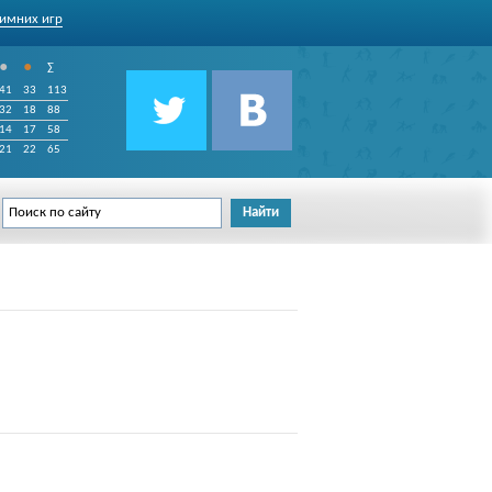
имних игр
•
•
∑
41
33
113
32
18
88
14
17
58
21
22
65