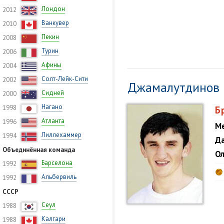
Лондон
2012
Ванкувер
2010
Пекин
2008
Турин
2006
Афины
2004
Солт-Лейк-Сити
2002
Джамалутдинов 
Сидней
2000
Нагано
1998
Б
Атланта
1996
Ме
Лиллехаммер
1994
Да
Объединённая команда
Ол
Барселона
1992
Альбервиль
1992
СССР
Сеул
1988
Калгари
1988