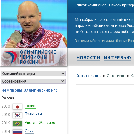
Список чемпионов
Список призе
Мы собрали всех олимпийских и
паралимпийских чемпионов Рос
чтобы страна знала своих побед
Все олимпийские медали сборных Росс
ОЛИМПИЙСКИЕ
НОВОСТИ
ИНТЕРВЬЮ
ЧЕМПИОНЫ
РОССИИ
»
»
Главная страница
Спортсмены
К
Чемпионы Олимпийских игр
Россия
Токио
2020
Пхёнчхан
2018
Рио-де-Жанейро
2016
Сочи
2014