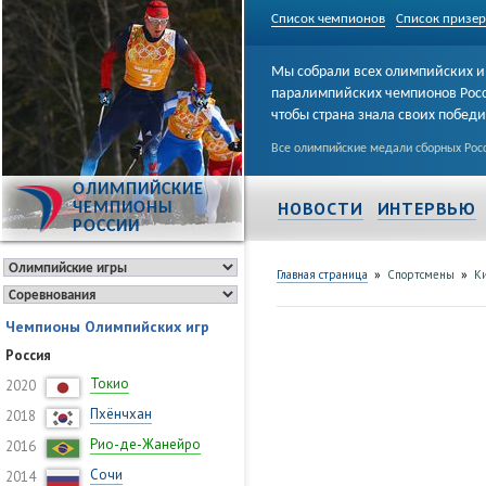
Список чемпионов
Список призе
Мы собрали всех олимпийских и
паралимпийских чемпионов Рос
чтобы страна знала своих побед
Все олимпийские медали сборных Росс
ОЛИМПИЙСКИЕ
НОВОСТИ
ИНТЕРВЬЮ
ЧЕМПИОНЫ
РОССИИ
»
»
Главная страница
Спортсмены
К
Чемпионы Олимпийских игр
Россия
Токио
2020
Пхёнчхан
2018
Рио-де-Жанейро
2016
Сочи
2014