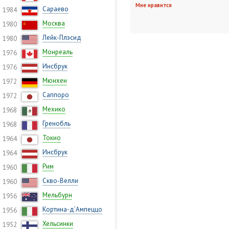
Мне нравится
Сараево
1984
Москва
1980
Лейк-Плэсид
1980
Монреаль
1976
Инсбрук
1976
Мюнхен
1972
Саппоро
1972
Мехико
1968
Гренобль
1968
Токио
1964
Инсбрук
1964
Рим
1960
Скво-Велли
1960
Мельбурн
1956
Кортина-д’Ампеццо
1956
Хельсинки
1952