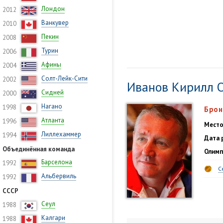
Лондон
2012
Ванкувер
2010
Пекин
2008
Турин
2006
Афины
2004
Солт-Лейк-Сити
2002
Иванов Кирилл 
Сидней
2000
Нагано
1998
Брон
Атланта
1996
Место
Лиллехаммер
1994
Дата 
Объединённая команда
Олимп
Барселона
1992
С
Альбервиль
1992
СССР
Сеул
1988
Калгари
1988