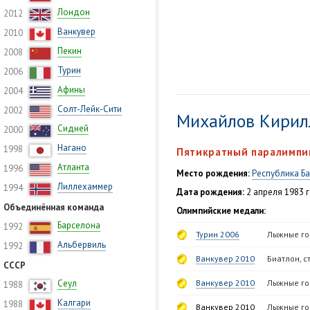
Лондон
2012
Ванкувер
2010
Пекин
2008
Турин
2006
Афины
2004
Солт-Лейк-Сити
2002
Михайлов Кирил
Сидней
2000
Нагано
1998
Пятикратный паралимпи
Атланта
1996
Место рождения:
Республика Б
Лиллехаммер
1994
Дата рождения:
2 апреля 1983 г
Объединённая команда
Олимпийские медали:
Барселона
1992
Турин 2006
Лыжные гон
Альбервиль
1992
Ванкувер 2010
Биатлон, ст
СССР
Сеул
Ванкувер 2010
Лыжные гон
1988
Калгари
1988
Ванкувер 2010
Лыжные гон