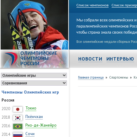
Список чемпионов
Список призе
Мы собрали всех олимпийских и
паралимпийских чемпионов Рос
чтобы страна знала своих побед
Все олимпийские медали сборных Росс
ОЛИМПИЙСКИЕ
НОВОСТИ
ИНТЕРВЬЮ
ЧЕМПИОНЫ
РОССИИ
»
»
Главная страница
Спортсмены
К
Чемпионы Олимпийских игр
Россия
Токио
2020
Пхёнчхан
2018
Рио-де-Жанейро
2016
Сочи
2014