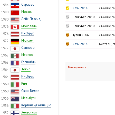
Сараево
1984
Сочи 2014
Лыжные гон
Москва
1980
Ванкувер 2010
Лыжные гон
Лейк-Плэсид
1980
Монреаль
Ванкувер 2010
Лыжные гон
1976
Инсбрук
1976
Турин 2006
Лыжные гон
Мюнхен
1972
Сочи 2014
Биатлон, ст
Саппоро
1972
Мехико
1968
Гренобль
1968
Мне нравится
Токио
1964
Инсбрук
1964
Рим
1960
Скво-Велли
1960
Мельбурн
1956
Кортина-д’Ампеццо
1956
Хельсинки
1952