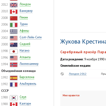
Лондон
2012
Ванкувер
2010
Пекин
2008
Турин
2006
Афины
2004
Солт-Лейк-Сити
2002
Жукова Крестин
Сидней
2000
Нагано
1998
Серебряный призёр Пара
Атланта
1996
Дата рождения:
9 ноября 1990 г
Лиллехаммер
1994
Олимпийские медали:
Объединённая команда
Лондон 2012
Пры
Барселона
1992
Альбервиль
1992
СССР
Мне нравится
Сеул
1988
Калгари
1988