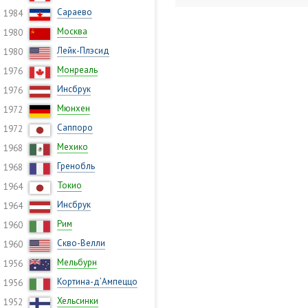
Сараево
1984
Москва
1980
Лейк-Плэсид
1980
Монреаль
1976
Инсбрук
1976
Мюнхен
1972
Саппоро
1972
Мехико
1968
Гренобль
1968
Токио
1964
Инсбрук
1964
Рим
1960
Скво-Велли
1960
Мельбурн
1956
Кортина-д’Ампеццо
1956
Хельсинки
1952