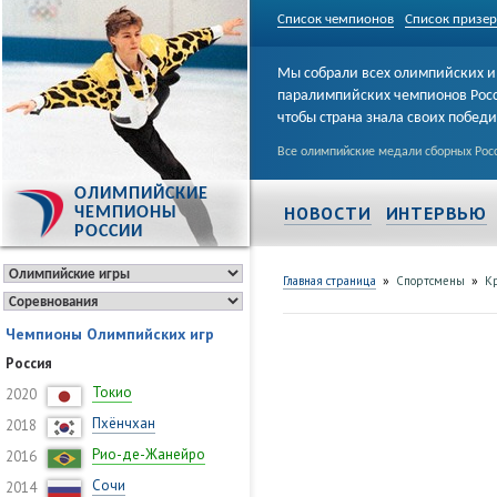
Список чемпионов
Список призе
Мы собрали всех олимпийских и
паралимпийских чемпионов Рос
чтобы страна знала своих побед
Все олимпийские медали сборных Росс
ОЛИМПИЙСКИЕ
НОВОСТИ
ИНТЕРВЬЮ
ЧЕМПИОНЫ
РОССИИ
»
»
Главная страница
Спортсмены
К
Чемпионы Олимпийских игр
Россия
Токио
2020
Пхёнчхан
2018
Рио-де-Жанейро
2016
Сочи
2014