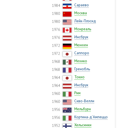
Сараево
1984
Москва
1980
Лейк-Плэсид
1980
Монреаль
1976
Инсбрук
1976
Мюнхен
1972
Саппоро
1972
Мехико
1968
Гренобль
1968
Токио
1964
Инсбрук
1964
Рим
1960
Скво-Велли
1960
Мельбурн
1956
Кортина-д’Ампеццо
1956
Хельсинки
1952