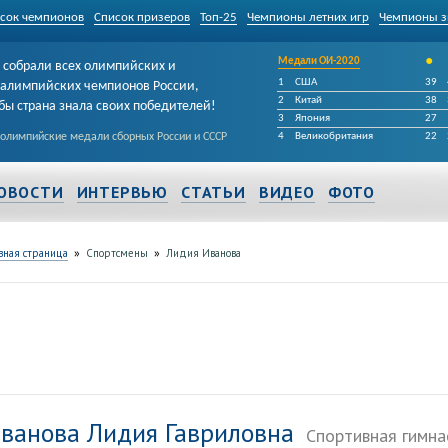
сок чемпионов
Список призеров
Топ-25
Чемпионы летних игр
Чемпионы з
•
Медали ОИ-2020
собрали всех олимпийских и
1
США
39
алимпийских чемпионов России,
2
Китай
38
бы страна знала своих победителей!
3
Япония
27
 олимпийские медали сборных России и СССР
4
Великобритания
22
ОВОСТИ
ИНТЕРВЬЮ
СТАТЬИ
ВИДЕО
ФОТО
»
»
вная страница
Спортсмены
Лидия Иванова
ванова Лидия Гавриловна
Спортивная гимна