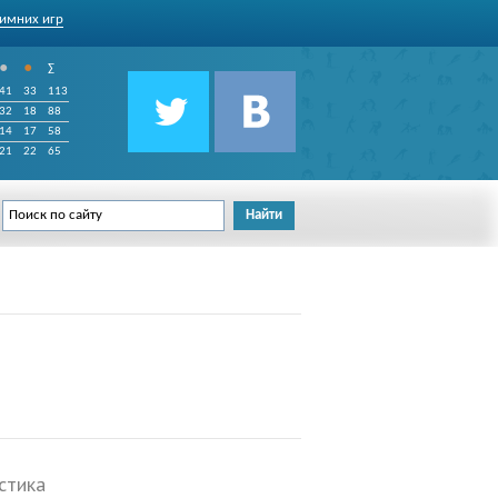
имних игр
•
•
∑
41
33
113
32
18
88
14
17
58
21
22
65
стика