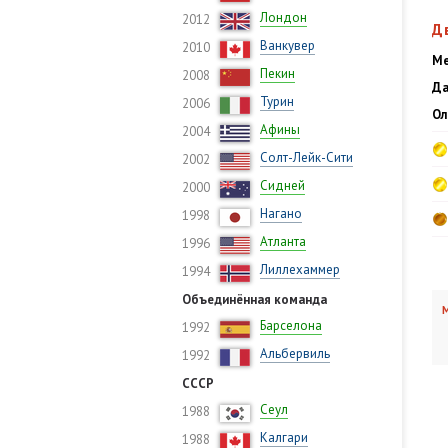
Лондон
2012
Д
Ванкувер
2010
Ме
Пекин
2008
Да
Турин
2006
Ол
Афины
2004
Солт-Лейк-Сити
2002
Сидней
2000
Нагано
1998
Атланта
1996
Лиллехаммер
1994
Объединённая команда
М
Барселона
1992
Альбервиль
1992
СССР
Сеул
1988
Калгари
1988