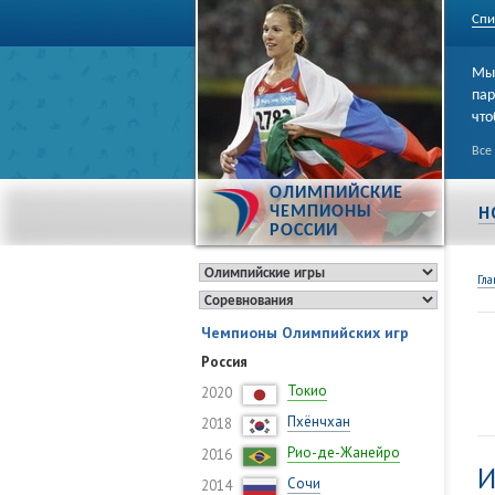
Спи
Мы 
пар
что
Все
ОЛИМПИЙСКИЕ
Н
ЧЕМПИОНЫ
РОССИИ
Гла
Чемпионы Олимпийских игр
Россия
Токио
2020
Пхёнчхан
2018
Рио-де-Жанейро
2016
И
Сочи
2014