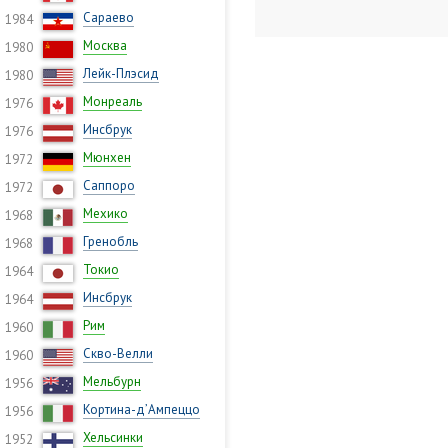
Сараево
1984
Москва
1980
Лейк-Плэсид
1980
Монреаль
1976
Инсбрук
1976
Мюнхен
1972
Саппоро
1972
Мехико
1968
Гренобль
1968
Токио
1964
Инсбрук
1964
Рим
1960
Скво-Велли
1960
Мельбурн
1956
Кортина-д’Ампеццо
1956
Хельсинки
1952