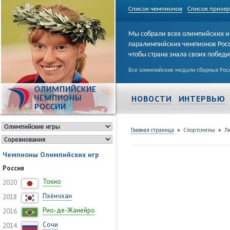
Список чемпионов
Список призе
Мы собрали всех олимпийских и
паралимпийских чемпионов Рос
чтобы страна знала своих побед
Все олимпийские медали сборных Росс
ОЛИМПИЙСКИЕ
НОВОСТИ
ИНТЕРВЬЮ
ЧЕМПИОНЫ
РОССИИ
»
»
Главная страница
Спортсмены
Л
Чемпионы Олимпийских игр
Россия
Токио
2020
Пхёнчхан
2018
Рио-де-Жанейро
2016
Сочи
2014