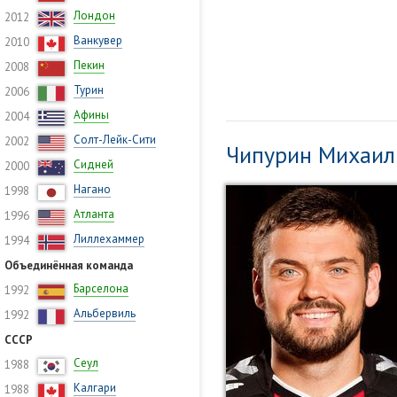
Лондон
2012
Ванкувер
2010
Пекин
2008
Турин
2006
Афины
2004
Солт-Лейк-Сити
2002
Чипурин Михаил
Сидней
2000
Нагано
1998
Атланта
1996
Лиллехаммер
1994
Объединённая команда
Барселона
1992
Альбервиль
1992
СССР
Сеул
1988
Калгари
1988