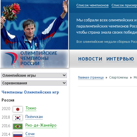
Список чемпионов
Список призе
Мы собрали всех олимпийских и
паралимпийских чемпионов Рос
чтобы страна знала своих побед
Все олимпийские медали сборных Росс
ОЛИМПИЙСКИЕ
НОВОСТИ
ИНТЕРВЬЮ
ЧЕМПИОНЫ
РОССИИ
»
»
Главная страница
Спортсмены
М
Чемпионы Олимпийских игр
Россия
Токио
2020
Пхёнчхан
2018
Рио-де-Жанейро
2016
Сочи
2014