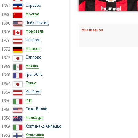
Сараево
1984
Москва
1980
Лейк-Плэсид
1980
Мне нравится
Монреаль
1976
Инсбрук
1976
Мюнхен
1972
Саппоро
1972
Мехико
1968
Гренобль
1968
Токио
1964
Инсбрук
1964
Рим
1960
Скво-Велли
1960
Мельбурн
1956
Кортина-д’Ампеццо
1956
Хельсинки
1952