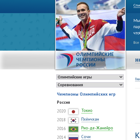
Спи
Мы 
пар
что
Все
ОЛИМПИЙСКИЕ
Н
ЧЕМПИОНЫ
РОССИИ
Гла
Чемпионы Олимпийских игр
Россия
Токио
2020
Пхёнчхан
2018
Рио-де-Жанейро
2016
К
Сочи
2014