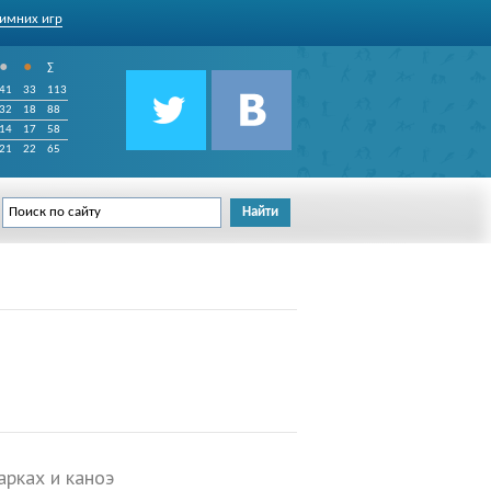
имних игр
•
•
∑
41
33
113
32
18
88
14
17
58
21
22
65
арках и каноэ