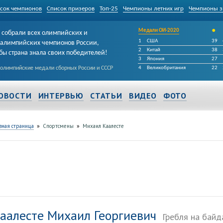
сок чемпионов
Список призеров
Топ-25
Чемпионы летних игр
Чемпионы з
•
Медали ОИ-2020
собрали всех олимпийских и
1
США
39
алимпийских чемпионов России,
2
Китай
38
бы страна знала своих победителей!
3
Япония
27
 олимпийские медали сборных России и СССР
4
Великобритания
22
ОВОСТИ
ИНТЕРВЬЮ
СТАТЬИ
ВИДЕО
ФОТО
»
»
вная страница
Спортсмены
Михаил Каалесте
аалесте Михаил Георгиевич
Гребля на байд