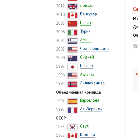
Лондон
2012
С
Ванкувер
2010
Ме
Пекин
2008
Да
Турин
2006
Ол
Афины
2004
Солт-Лейк-Сити
2002
Сидней
2000
Нагано
1998
Атланта
М
1996
Лиллехаммер
1994
Объединённая команда
Барселона
1992
Альбервиль
1992
СССР
Сеул
1988
Калгари
1988