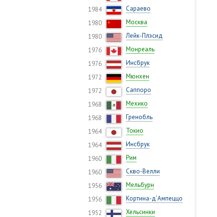
Сараево
1984
Москва
1980
Лейк-Плэсид
1980
Монреаль
1976
Инсбрук
1976
Мюнхен
1972
Саппоро
1972
Мехико
1968
Гренобль
1968
Токио
1964
Инсбрук
1964
Рим
1960
Скво-Велли
1960
Мельбурн
1956
Кортина-д’Ампеццо
1956
Хельсинки
1952