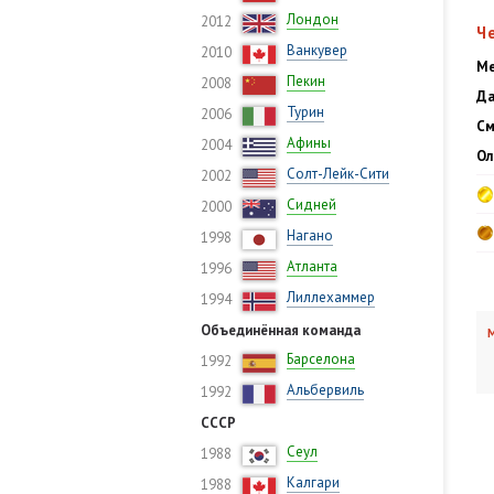
Лондон
2012
Ч
Ванкувер
2010
Ме
Пекин
2008
Да
Турин
2006
См
Афины
2004
Ол
Солт-Лейк-Сити
2002
Сидней
2000
Нагано
1998
Атланта
1996
Лиллехаммер
1994
Объединённая команда
М
Барселона
1992
Альбервиль
1992
СССР
Сеул
1988
Калгари
1988