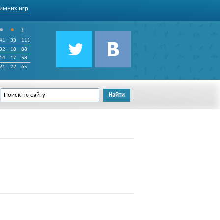
имних игр
•
•
∑
41
33
113
32
18
88
14
17
58
21
22
65