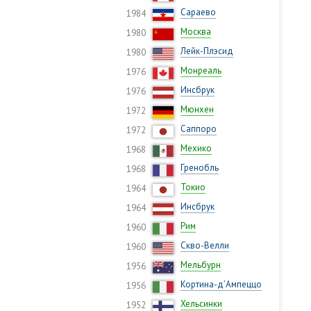
Сараево
1984
Москва
1980
Лейк-Плэсид
1980
Монреаль
1976
Инсбрук
1976
Мюнхен
1972
Саппоро
1972
Мехико
1968
Гренобль
1968
Токио
1964
Инсбрук
1964
Рим
1960
Скво-Велли
1960
Мельбурн
1956
Кортина-д’Ампеццо
1956
Хельсинки
1952