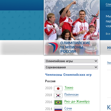
Спи
Мы 
пар
что
Все
ОЛИМПИЙСКИЕ
Н
ЧЕМПИОНЫ
РОССИИ
Гла
Чемпионы Олимпийских игр
Россия
Токио
2020
Пхёнчхан
2018
Рио-де-Жанейро
2016
К
Сочи
2014