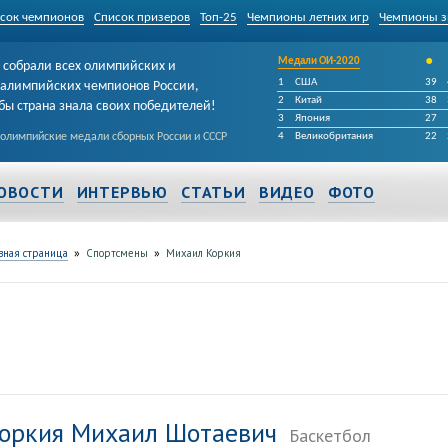
сок чемпионов
Список призеров
Топ-25
Чемпионы летних игр
Чемпионы з
•
Медали ОИ-2020
собрали всех олимпийских и
1
США
39
алимпийских чемпионов России,
2
Китай
38
бы страна знала своих победителей!
3
Япония
27
 олимпийские медали сборных России и СССР
4
Великобритания
22
ОВОСТИ
ИНТЕРВЬЮ
СТАТЬИ
ВИДЕО
ФОТО
»
»
вная страница
Спортсмены
Михаил Коркия
оркия Михаил Шотаевич
Баскетбол