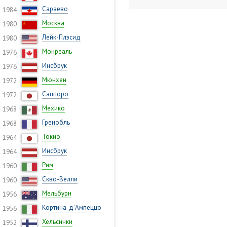
Сараево
1984
Москва
1980
Лейк-Плэсид
1980
Монреаль
1976
Инсбрук
1976
Мюнхен
1972
Саппоро
1972
Мехико
1968
Гренобль
1968
Токио
1964
Инсбрук
1964
Рим
1960
Скво-Велли
1960
Мельбурн
1956
Кортина-д’Ампеццо
1956
Хельсинки
1952