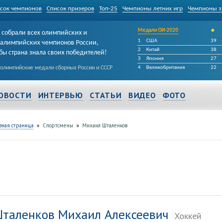
сок чемпионов
Список призеров
Топ-25
Чемпионы летних игр
Чемпионы з
•
Медали ОИ-2020
собрали всех олимпийских и
1
США
39
алимпийских чемпионов России,
2
Китай
38
бы страна знала своих победителей!
3
Япония
27
 олимпийские медали сборных России и СССР
4
Великобритания
22
ОВОСТИ
ИНТЕРВЬЮ
СТАТЬИ
ВИДЕО
ФОТО
»
»
вная страница
Спортсмены
Михаил Шталенков
таленков Михаил Алексеевич
Хоккей