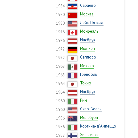
Сараево
1984
Москва
1980
Лейк-Плэсид
1980
Монреаль
1976
Инсбрук
1976
Мюнхен
1972
Саппоро
1972
Мехико
1968
Гренобль
1968
Токио
1964
Инсбрук
1964
Рим
1960
Скво-Велли
1960
Мельбурн
1956
Кортина-д’Ампеццо
1956
Хельсинки
1952