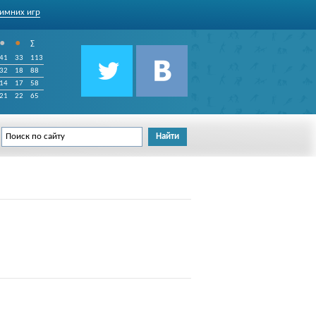
имних игр
•
•
∑
41
33
113
32
18
88
14
17
58
21
22
65