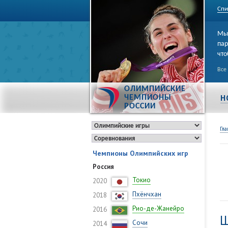
Спи
Мы 
пар
что
Все
ОЛИМПИЙСКИЕ
Н
ЧЕМПИОНЫ
РОССИИ
Гла
Чемпионы Олимпийских игр
Россия
Токио
2020
Пхёнчхан
2018
Рио-де-Жанейро
2016
Ш
Сочи
2014