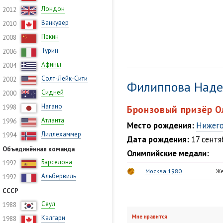
Лондон
2012
Ванкувер
2010
Пекин
2008
Турин
2006
Афины
2004
Солт-Лейк-Сити
2002
Филиппова Над
Сидней
2000
Нагано
1998
Бронзовый призёр О
Атланта
1996
Место рождения:
Нижего
Лиллехаммер
1994
Дата рождения:
17 сентя
Объединённая команда
Олимпийские медали:
Барселона
1992
Москва 1980
Же
Альбервиль
1992
СССР
Сеул
1988
Мне нравится
Калгари
1988