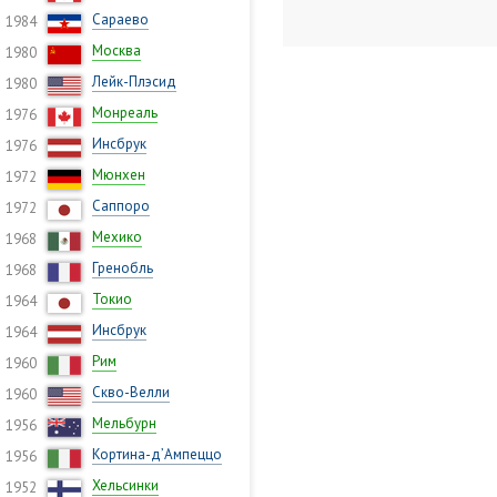
Сараево
1984
Москва
1980
Лейк-Плэсид
1980
Монреаль
1976
Инсбрук
1976
Мюнхен
1972
Саппоро
1972
Мехико
1968
Гренобль
1968
Токио
1964
Инсбрук
1964
Рим
1960
Скво-Велли
1960
Мельбурн
1956
Кортина-д’Ампеццо
1956
Хельсинки
1952