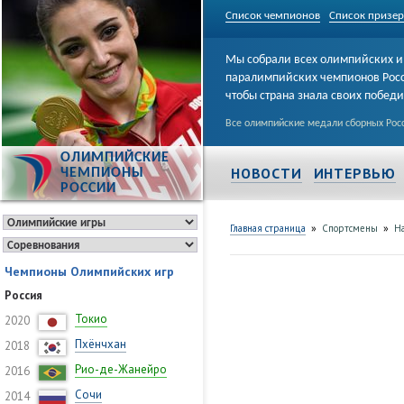
Список чемпионов
Список призе
Мы собрали всех олимпийских и
паралимпийских чемпионов Рос
чтобы страна знала своих побед
Все олимпийские медали сборных Росс
ОЛИМПИЙСКИЕ
НОВОСТИ
ИНТЕРВЬЮ
ЧЕМПИОНЫ
РОССИИ
»
»
Главная страница
Спортсмены
Н
Чемпионы Олимпийских игр
Россия
Токио
2020
Пхёнчхан
2018
Рио-де-Жанейро
2016
Сочи
2014