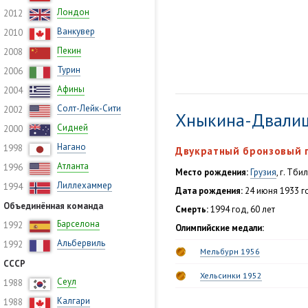
Лондон
2012
Ванкувер
2010
Пекин
2008
Турин
2006
Афины
2004
Солт-Лейк-Сити
2002
Хныкина-Двали
Сидней
2000
Нагано
1998
Двукратный бронзовый 
Атланта
1996
Место рождения:
Грузия
, г. Тби
Лиллехаммер
1994
Дата рождения:
24 июня 1933 
Объединённая команда
Смерть:
1994 год, 60 лет
Барселона
1992
Олимпийские медали:
Альбервиль
1992
Мельбурн 1956
СССР
Хельсинки 1952
Сеул
1988
Калгари
1988