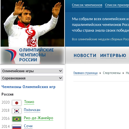
Список чемпионов
Список призе
Мы собрали всех олимпийских и
паралимпийских чемпионов Рос
чтобы страна знала своих побед
Все олимпийские медали сборных Росс
ОЛИМПИЙСКИЕ
НОВОСТИ
ИНТЕРВЬЮ
ЧЕМПИОНЫ
РОССИИ
»
»
Главная страница
Спортсмены
Н
Чемпионы Олимпийских игр
Россия
Токио
2020
Пхёнчхан
2018
Рио-де-Жанейро
2016
Сочи
2014