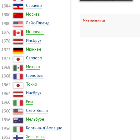
Сараево
1984
Москва
1980
Мне нравится
Лейк-Плэсид
1980
Монреаль
1976
Инсбрук
1976
Мюнхен
1972
Саппоро
1972
Мехико
1968
Гренобль
1968
Токио
1964
Инсбрук
1964
Рим
1960
Скво-Велли
1960
Мельбурн
1956
Кортина-д’Ампеццо
1956
Хельсинки
1952