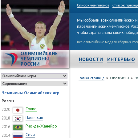
Список чемпионов
Список призе
Мы собрали всех олимпийских и
паралимпийских чемпионов Рос
чтобы страна знала своих побед
Все олимпийские медали сборных Росс
ОЛИМПИЙСКИЕ
НОВОСТИ
ИНТЕРВЬЮ
ЧЕМПИОНЫ
РОССИИ
»
»
Главная страница
Спортсмены
Н
Чемпионы Олимпийских игр
Россия
Токио
2020
Пхёнчхан
2018
Рио-де-Жанейро
2016
Сочи
2014