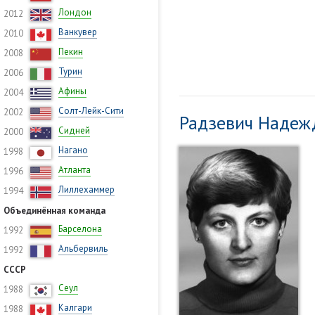
Лондон
2012
Ванкувер
2010
Пекин
2008
Турин
2006
Афины
2004
Солт-Лейк-Сити
2002
Радзевич Надеж
Сидней
2000
Нагано
1998
Атланта
1996
Лиллехаммер
1994
Объединённая команда
Барселона
1992
Альбервиль
1992
СССР
Сеул
1988
Калгари
1988