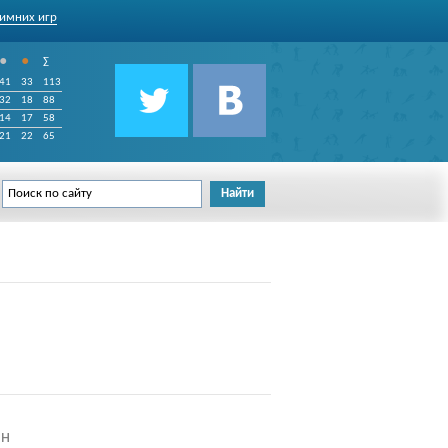
имних игр
•
•
∑
41
33
113
32
18
88
14
17
58
21
22
65
он