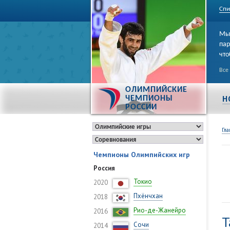
Спи
Мы 
пар
что
Все
ОЛИМПИЙСКИЕ
Н
ЧЕМПИОНЫ
РОССИИ
Гла
Чемпионы Олимпийских игр
Россия
Токио
2020
Пхёнчхан
2018
Рио-де-Жанейро
2016
Т
Сочи
2014