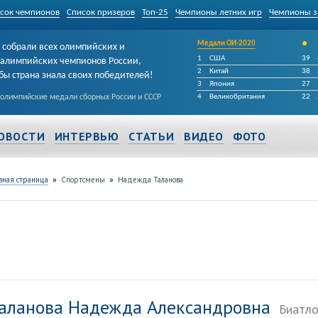
сок чемпионов
Список призеров
Топ-25
Чемпионы летних игр
Чемпионы з
•
Медали ОИ-2020
собрали всех олимпийских и
1
США
39
алимпийских чемпионов России,
2
Китай
38
бы страна знала своих победителей!
3
Япония
27
 олимпийские медали сборных России и СССР
4
Великобритания
22
ОВОСТИ
ИНТЕРВЬЮ
СТАТЬИ
ВИДЕО
ФОТО
»
»
вная страница
Спортсмены
Надежда Таланова
аланова Надежда Александровна
Биатл