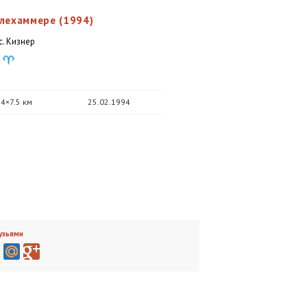
лехаммере (1994)
ос. Кизнер
 4×7.5 км
25.02.1994
узьями