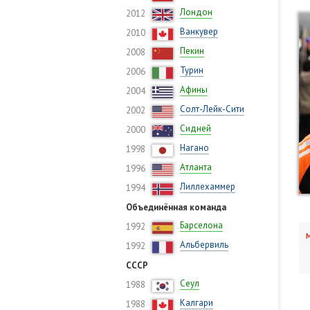
Лондон
2012
Ванкувер
2010
Пекин
2008
Турин
2006
Афины
2004
Солт-Лейк-Сити
2002
Сидней
2000
Нагано
1998
Атланта
1996
Лиллехаммер
1994
Объединённая команда
Барселона
1992
М
Альбервиль
1992
СССР
Сеул
1988
Калгари
1988