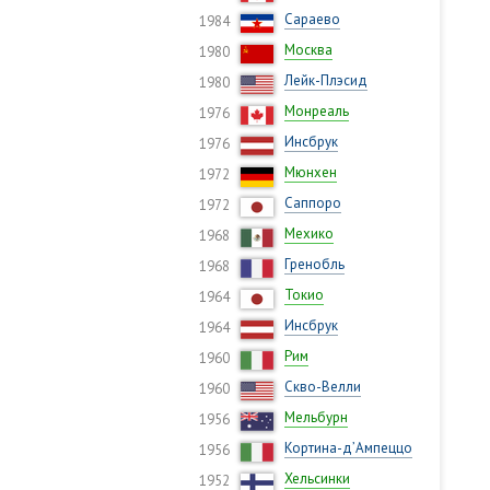
Сараево
1984
Москва
1980
Лейк-Плэсид
1980
Монреаль
1976
Инсбрук
1976
Мюнхен
1972
Саппоро
1972
Мехико
1968
Гренобль
1968
Токио
1964
Инсбрук
1964
Рим
1960
Скво-Велли
1960
Мельбурн
1956
Кортина-д’Ампеццо
1956
Хельсинки
1952