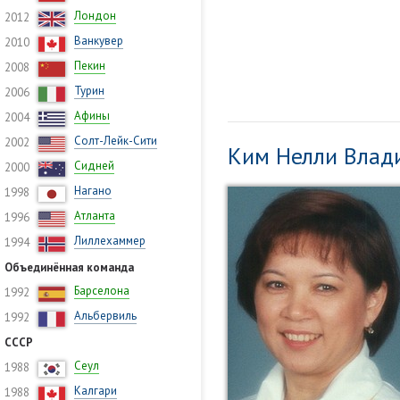
Лондон
2012
Ванкувер
2010
Пекин
2008
Турин
2006
Афины
2004
Солт-Лейк-Сити
2002
Ким Нелли Вла
Сидней
2000
Нагано
1998
Атланта
1996
Лиллехаммер
1994
Объединённая команда
Барселона
1992
Альбервиль
1992
СССР
Сеул
1988
Калгари
1988