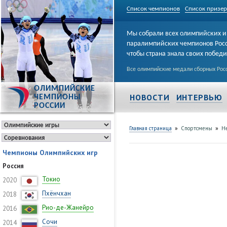
Список чемпионов
Список призе
Мы собрали всех олимпийских и
паралимпийских чемпионов Рос
чтобы страна знала своих побед
Все олимпийские медали сборных Росс
ОЛИМПИЙСКИЕ
НОВОСТИ
ИНТЕРВЬЮ
ЧЕМПИОНЫ
РОССИИ
»
»
Главная страница
Спортсмены
Н
Чемпионы Олимпийских игр
Россия
Токио
2020
Пхёнчхан
2018
Рио-де-Жанейро
2016
Сочи
2014