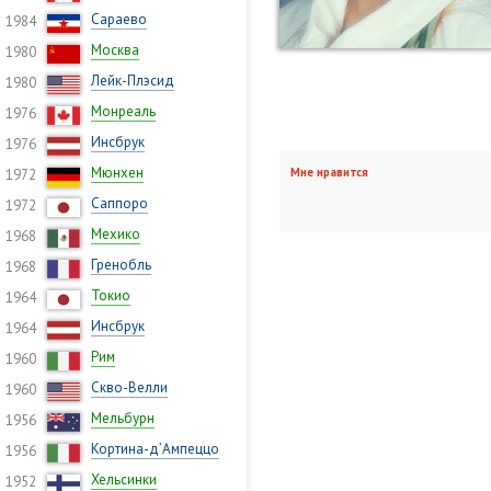
Сараево
1984
Москва
1980
Лейк-Плэсид
1980
Монреаль
1976
Инсбрук
1976
Мюнхен
Мне нравится
1972
Саппоро
1972
Мехико
1968
Гренобль
1968
Токио
1964
Инсбрук
1964
Рим
1960
Скво-Велли
1960
Мельбурн
1956
Кортина-д’Ампеццо
1956
Хельсинки
1952