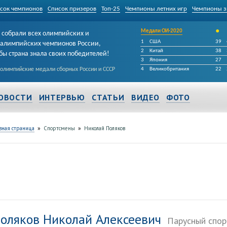
сок чемпионов
Список призеров
Топ-25
Чемпионы летних игр
Чемпионы з
•
Медали ОИ-2020
собрали всех олимпийских и
1
США
39
алимпийских чемпионов России,
2
Китай
38
бы страна знала своих победителей!
3
Япония
27
 олимпийские медали сборных России и СССР
4
Великобритания
22
ОВОСТИ
ИНТЕРВЬЮ
СТАТЬИ
ВИДЕО
ФОТО
»
»
вная страница
Спортсмены
Николай Поляков
оляков Николай Алексеевич
Парусный спор