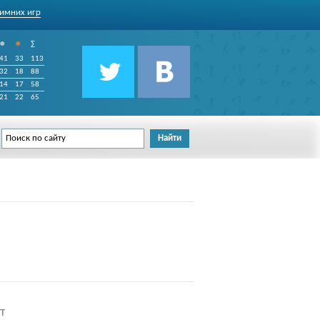
имних игр
•
•
∑
41
33
113
32
18
88
14
17
58
21
22
65
т