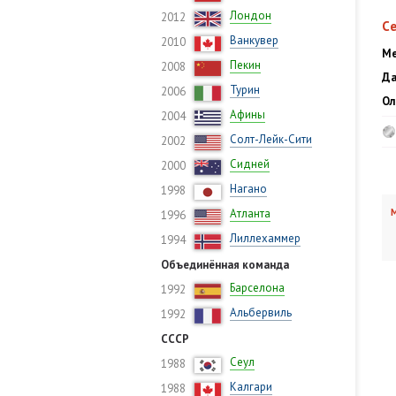
Лондон
2012
С
Ванкувер
2010
Ме
Пекин
2008
Да
Турин
2006
Ол
Афины
2004
Солт-Лейк-Сити
2002
Сидней
2000
Нагано
1998
Атланта
М
1996
Лиллехаммер
1994
Объединённая команда
Барселона
1992
Альбервиль
1992
СССР
Сеул
1988
Калгари
1988