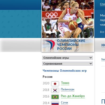
Спи
Мы 
пар
что
Все
ОЛИМПИЙСКИЕ
Н
ЧЕМПИОНЫ
РОССИИ
Гла
Чемпионы Олимпийских игр
Россия
Токио
2020
Пхёнчхан
2018
Рио-де-Жанейро
2016
П
Сочи
2014