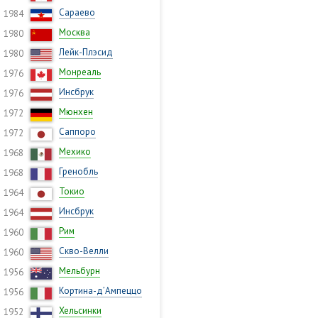
Сараево
1984
Москва
1980
Лейк-Плэсид
1980
Монреаль
1976
Инсбрук
1976
Мюнхен
1972
Саппоро
1972
Мехико
1968
Гренобль
1968
Токио
1964
Инсбрук
1964
Рим
1960
Скво-Велли
1960
Мельбурн
1956
Кортина-д’Ампеццо
1956
Хельсинки
1952