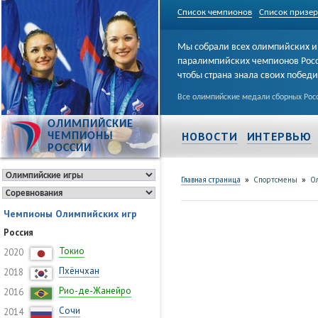
Список чемпионов
Список призе
Мы собрали всех олимпийских и
паралимпийских чемпионов Рос
чтобы страна знала своих побед
Все олимпийские медали сборных Росс
ОЛИМПИЙСКИЕ
НОВОСТИ
ИНТЕРВЬЮ
ЧЕМПИОНЫ
РОССИИ
»
»
Главная страница
Спортсмены
Ол
Чемпионы Олимпийских игр
Россия
Токио
2020
Пхёнчхан
2018
Рио-де-Жанейро
2016
Сочи
2014