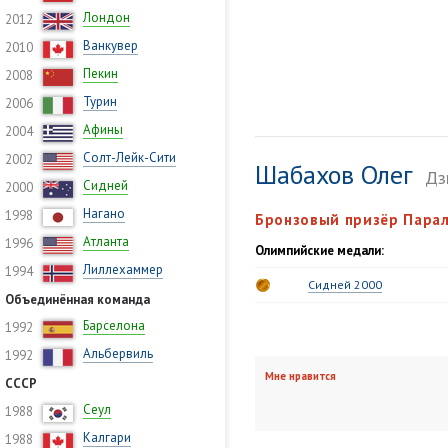
Лондон
2012
Ванкувер
2010
Пекин
2008
Турин
2006
Афины
2004
Солт-Лейк-Сити
2002
Шабахов Олег
Дз
Сидней
2000
Нагано
1998
Бронзовый призёр Парал
Атланта
1996
Олимпийские медали:
Лиллехаммер
1994
Сидней 2000
Объединённая команда
Барселона
1992
Альбервиль
1992
Мне нравится
СССР
Сеул
1988
Калгари
1988