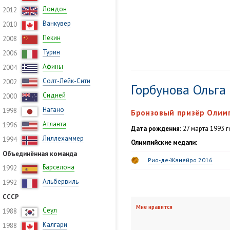
Лондон
2012
Ванкувер
2010
Пекин
2008
Турин
2006
Афины
2004
Солт-Лейк-Сити
2002
Горбунова Ольга
Сидней
2000
Нагано
1998
Бронзовый призёр Олим
Атланта
1996
Дата рождения:
27 марта 1993 г
Лиллехаммер
1994
Олимпийские медали:
Объединённая команда
Рио-де-Жанейро 2016
Барселона
1992
Альбервиль
1992
СССР
Мне нравится
Сеул
1988
Калгари
1988