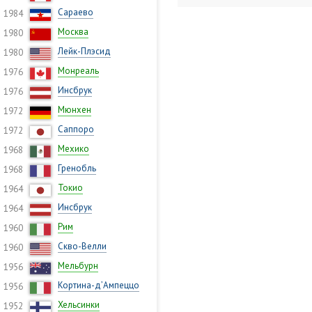
Сараево
1984
Москва
1980
Лейк-Плэсид
1980
Монреаль
1976
Инсбрук
1976
Мюнхен
1972
Саппоро
1972
Мехико
1968
Гренобль
1968
Токио
1964
Инсбрук
1964
Рим
1960
Скво-Велли
1960
Мельбурн
1956
Кортина-д’Ампеццо
1956
Хельсинки
1952