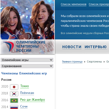
Список чемпионов
Список призе
Мы собрали всех олимпийских и
паралимпийских чемпионов Рос
чтобы страна знала своих побед
Все олимпийские медали сборных Росс
ОЛИМПИЙСКИЕ
НОВОСТИ
ИНТЕРВЬЮ
ЧЕМПИОНЫ
РОССИИ
»
»
Главная страница
Спортсмены
Ол
Чемпионы Олимпийских игр
Россия
Токио
2020
Пхёнчхан
2018
Рио-де-Жанейро
2016
Сочи
2014