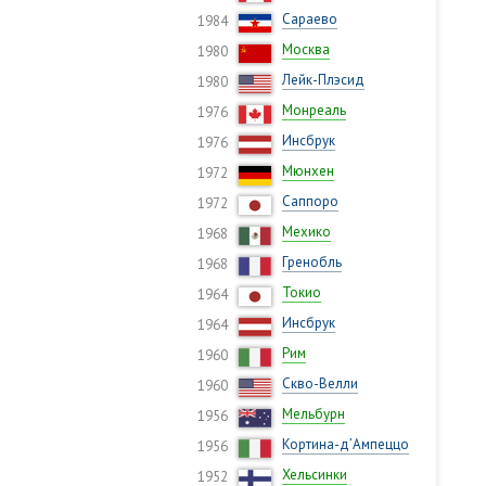
Сараево
1984
Москва
1980
Лейк-Плэсид
1980
Монреаль
1976
Инсбрук
1976
Мюнхен
1972
Саппоро
1972
Мехико
1968
Гренобль
1968
Токио
1964
Инсбрук
1964
Рим
1960
Скво-Велли
1960
Мельбурн
1956
Кортина-д’Ампеццо
1956
Хельсинки
1952