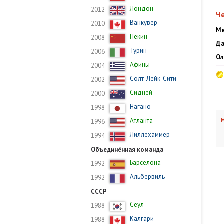
Лондон
2012
Ч
Ванкувер
2010
Ме
Пекин
2008
Да
Турин
2006
Ол
Афины
2004
Солт-Лейк-Сити
2002
Сидней
2000
Нагано
1998
Атланта
М
1996
Лиллехаммер
1994
Объединённая команда
Барселона
1992
Альбервиль
1992
СССР
Сеул
1988
Калгари
1988