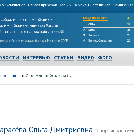
сок чемпионов
Список призеров
Топ-25
Чемпионы летних игр
Чемпионы з
•
Медали ОИ-2020
собрали всех олимпийских и
1
США
39
алимпийских чемпионов России,
2
Китай
38
бы страна знала своих победителей!
3
Япония
27
 олимпийские медали сборных России и СССР
4
Великобритания
22
ОВОСТИ
ИНТЕРВЬЮ
СТАТЬИ
ВИДЕО
ФОТО
»
»
вная страница
Спортсмены
Ольга Карасёва
арасёва Ольга Дмитриевна
Спортивная гим