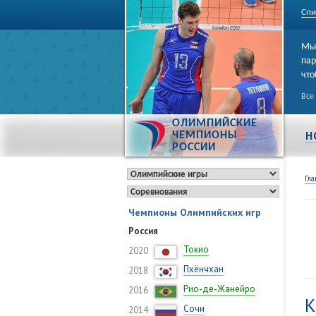
Спи
Мы 
пар
что
Все
ОЛИМПИЙСКИЕ
Н
ЧЕМПИОНЫ
РОССИИ
Гла
Чемпионы Олимпийских игр
Россия
Токио
2020
Пхёнчхан
2018
Рио-де-Жанейро
2016
К
Сочи
2014