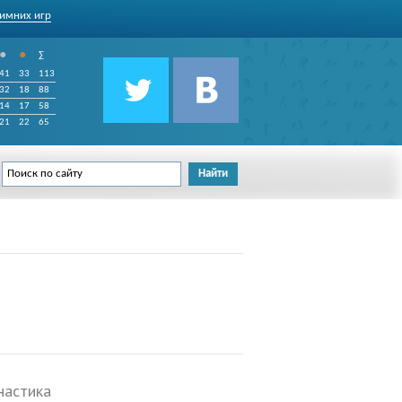
имних игр
•
•
∑
41
33
113
32
18
88
14
17
58
21
22
65
настика